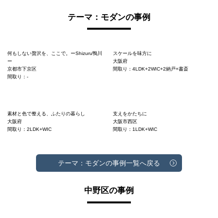
テーマ：モダンの事例
何もしない贅沢を、ここで。ーShizuru鴨川
スケールを味方に
ー
大阪府
京都市下京区
間取り：4LDK+2WIC+2納戸+書斎
間取り：-
素材と色で整える、ふたりの暮らし
支えをかたちに
大阪府
大阪市西区
間取り：2LDK+WIC
間取り：1LDK+WIC
テーマ：モダンの事例一覧へ戻る
中野区の事例