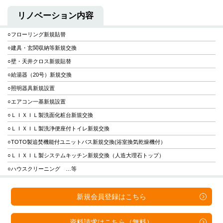
リノベーション内容
○フローリング新規貼替
○建具・玄関収納等新規交換
○壁・天井クロス新規貼替
○給湯器（20号）新規交換
○照明器具新規設置
○エアコン一基新規設置
○ＬＩＸＩＬ製洗面化粧台新規交換
○ＬＩＸＩＬ製洗浄便座付トイレ新規交換
○TOTO製追焚機能付ユニットバス新規交換(浴室換気乾燥機付）
○ＬＩＸＩＬ製システムキッチン新規交換（人造大理石トップ）
○ハウスクリーニング …等
新規会員登録は
こちら
資料請求は
こちら（無料）