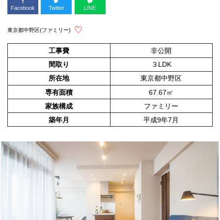
Facebook
Twitter
LINE
東京都中野区(ファミリー)
工事費
非公開
間取り
３LDK
所在地
東京都中野区
専有面積
67.67㎡
家族構成
ファミリー
築年月
平成9年7月