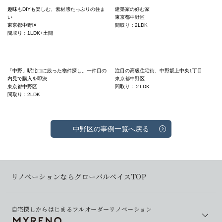
趣味もDIYも楽しむ、素材感たっぷりの住ま
建築家の好む家
い
東京都中野区
東京都中野区
間取り：2LDK
間取り：1LDK+土間
「中野」駅北口に絞った物件探し。一件目の
注目の高級住宅街、中野坂上中央1丁目
内見で購入を即決
東京都中野区
東京都中野区
間取り：２LDK
間取り：2LDK
中野区の事例一覧へ戻る
リノベーションならグローバルベイスTOP
自宅探しからはじまるフルオーダーリノベーション