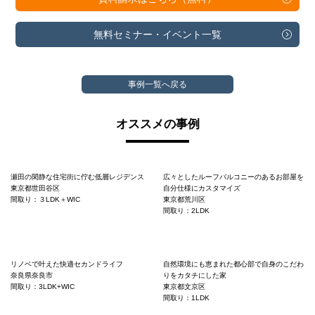
無料セミナー・
イベント一覧
事例一覧へ戻る
オススメの事例
瀬田の閑静な住宅街に佇む低層レジデンス
広々としたルーフバルコニーのあるお部屋を
東京都世田谷区
自分仕様にカスタマイズ
間取り：３LDK＋WIC
東京都荒川区
間取り：2LDK
リノベで叶えた快適セカンドライフ
自然環境にも恵まれた都心部で自身のこだわ
奈良県奈良市
りをカタチにした家
間取り：3LDK+WIC
東京都文京区
間取り：1LDK