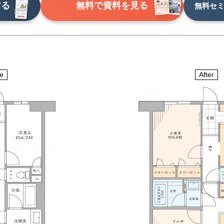
する
無料で資料を見る
無料セ
e
After