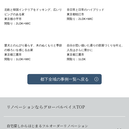
北欧と韓国インテリアをドッキング、広いリ
非日常と日常のハイブリッド
ビングのある家
東京都狛江市
東京都小平市
間取り：2LDK+WIC
間取り：2LDK+WIC
愛犬とのんびり暮らす、木のぬくもりと季節
自分が思い描いた通りの部屋づくりを叶え、
の移ろいを感じるお家
人生はさらに豊かに
東京都三鷹市
東京都三鷹市
間取り：1LDK+WIC
間取り：1LDK
都下全域の事例一覧へ戻る
リノベーションならグローバルベイスTOP
自宅探しからはじまるフルオーダーリノベーション