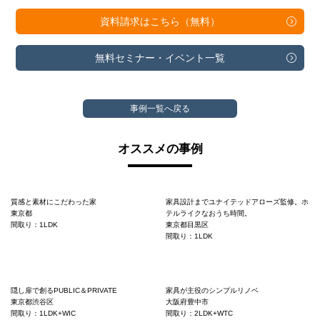
資料請求は
こちら（無料）
無料セミナー・
イベント一覧
事例一覧へ戻る
オススメの事例
質感と素材にこだわった家
家具設計までユナイテッドアローズ監修。ホ
東京都
テルライクなおうち時間。
間取り：1LDK
東京都目黒区
間取り：1LDK
隠し扉で創るPUBLIC＆PRIVATE
家具が主役のシンプルリノベ
東京都渋谷区
大阪府豊中市
間取り：1LDK+WIC
間取り：2LDK+WTC