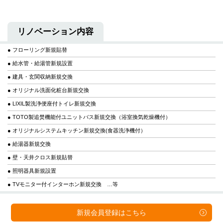
リノベーション内容
● フローリング新規貼替
● 給水管・給湯管新規設置
● 建具・玄関収納新規交換
● オリジナル洗面化粧台新規交換
● LIXIL製洗浄便座付トイレ新規交換
● TOTO製追焚機能付ユニットバス新規交換（浴室換気乾燥機付）
● オリジナルシステムキッチン新規交換(食器洗浄機付）
● 給湯器新規交換
● 壁・天井クロス新規貼替
● 照明器具新規設置
● TVモニター付インターホン新規交換 …等
新規会員登録は
こちら