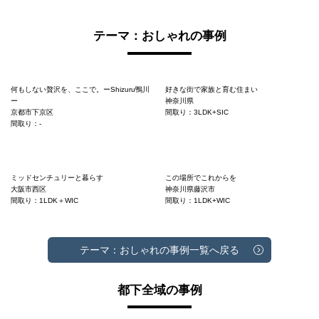
テーマ：おしゃれの事例
何もしない贅沢を、ここで。ーShizuru鴨川
好きな街で家族と育む住まい
ー
神奈川県
京都市下京区
間取り：3LDK+SIC
間取り：-
ミッドセンチュリーと暮らす
この場所でこれからを
大阪市西区
神奈川県藤沢市
間取り：1LDK＋WIC
間取り：1LDK+WIC
テーマ：おしゃれの事例一覧へ戻る
都下全域の事例