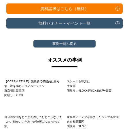
資料請求は
こちら（無料）
無料セミナー・
イベント一覧
事例一覧へ戻る
オススメの事例
【OCEAN STYLE】開放的で機能的に暮ら
スケールを味方に
す、海を感じるリノベーション
大阪府
東京都世田谷区
間取り：4LDK+2WIC+2納戸+書斎
間取り：2LDK
自分の空間をとことん作りこむとこうなりま
家事楽アイデアが詰まったシンプル空間
した。細かいこだわりが随所につまったお
東京都墨田区
家。
間取り：3LDK