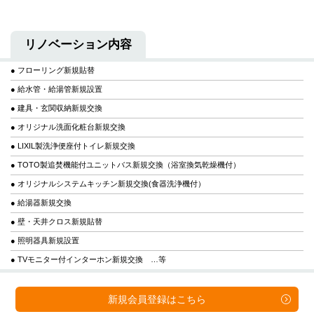
リノベーション内容
● フローリング新規貼替
● 給水管・給湯管新規設置
● 建具・玄関収納新規交換
● オリジナル洗面化粧台新規交換
● LIXIL製洗浄便座付トイレ新規交換
● TOTO製追焚機能付ユニットバス新規交換（浴室換気乾燥機付）
● オリジナルシステムキッチン新規交換(食器洗浄機付）
● 給湯器新規交換
● 壁・天井クロス新規貼替
● 照明器具新規設置
● TVモニター付インターホン新規交換 …等
新規会員登録は
こちら