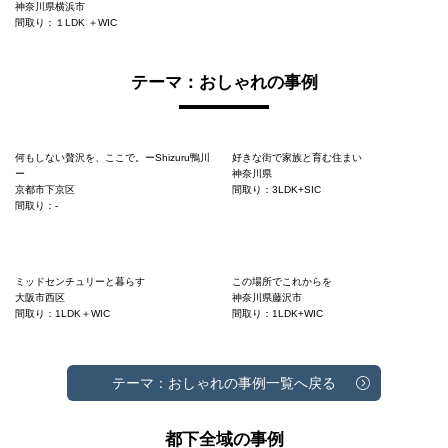
神奈川県横浜市
間取り：１LDK ＋WIC
テーマ：おしゃれの事例
何もしない贅沢を、ここで。ーShizuru鴨川
好きな街で家族と育む住まい
ー
神奈川県
京都市下京区
間取り：3LDK+SIC
間取り：-
ミッドセンチュリーと暮らす
この場所でこれからを
大阪市西区
神奈川県藤沢市
間取り：1LDK＋WIC
間取り：1LDK+WIC
テーマ：おしゃれの事例一覧へ戻る
都下全域の事例