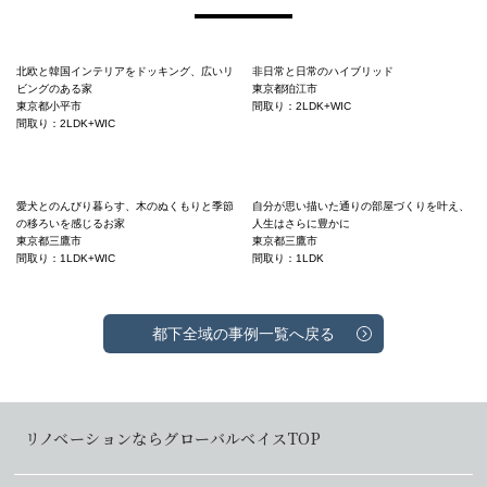
北欧と韓国インテリアをドッキング、広いリ
非日常と日常のハイブリッド
ビングのある家
東京都狛江市
東京都小平市
間取り：2LDK+WIC
間取り：2LDK+WIC
愛犬とのんびり暮らす、木のぬくもりと季節
自分が思い描いた通りの部屋づくりを叶え、
の移ろいを感じるお家
人生はさらに豊かに
東京都三鷹市
東京都三鷹市
間取り：1LDK+WIC
間取り：1LDK
都下全域の事例一覧へ戻る
リノベーションならグローバルベイスTOP