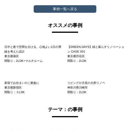
事例一覧へ戻る
オススメの事例
日中と夜で空間を分ける、心地よい1日の導
【GREEN DAYS】緑と暮らすリノベーショ
線を考えた設計
ン CASE 001
東京都港区
東京都渋谷区
間取り：2LDK+マルチルーム
間取り：2LDK
新宿でお住まいのご家族に
リビングが主役の大胆リノベ
東京都新宿区
神奈川県川崎市
間取り：３LDK
間取り：2LDK
テーマ：の事例