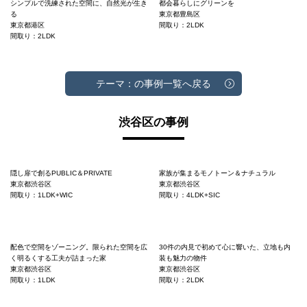
シンプルで洗練された空間に、自然光が生き
都会暮らしにグリーンを
る
東京都豊島区
東京都港区
間取り：2LDK
間取り：2LDK
テーマ：の事例一覧へ戻る
渋谷区の事例
隠し扉で創るPUBLIC＆PRIVATE
家族が集まるモノトーン＆ナチュラル
東京都渋谷区
東京都渋谷区
間取り：1LDK+WIC
間取り：4LDK+SIC
配色で空間をゾーニング。限られた空間を広
30件の内見で初めて心に響いた、立地も内
く明るくする工夫が詰まった家
装も魅力の物件
東京都渋谷区
東京都渋谷区
間取り：1LDK
間取り：2LDK