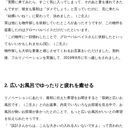
「実際に来てみたら、すごく気に入ってしまって、そのあと妻を連れてきた
んですが、彼女も最初は『ダメでしょう』と言っていたのに、見に来たら
『結構いいね！』に変わって、決めました」（ご主人）
実は他にも物件探しを依頼していたところがあったそうですが、この物件を
提案したのはグローバルベイスだけだったといいます。
「この物件に一目惚れしたことで、グローバルベイスさんに依頼したといっ
てもいいかもしれません(笑)」（ご主人）
物件探しも大切な要素と感じさせてくれるお言葉をいただけました。契約
後、フルリノベーションを実施して、2019年8月に引っ越しをされました。
2
広いお風呂でゆったりと疲れを癒せる
リノベーションにあたり、最初に伝えた希望をお聞きすると「収納と広いお
風呂です」（ご主人）とのお返事。内見でいろいろなお部屋を見る中で、お
風呂が狭いお部屋が多かったとのことで、もっと広いお風呂がいいとの希望
を伝えられたそうです。
「『設計さんからは、こんな大きいの入れる人いないですよ』って言われた