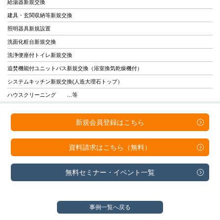
給湯器新規交換
建具・玄関収納等新規交換
照明器具新規設置
洗面化粧台新規交換
洗浄便座付トイレ新規交換
追焚機能付ユニットバス新規交換（浴室換気乾燥機付）
システムキッチン新規交換(人造大理石トップ）
ハウスクリーニング …等
新規会員登録は
こちら
資料請求は
こちら（無料）
無料セミナー・
イベント一覧
事例一覧へ戻る