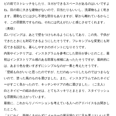
ビの前でストレッチをしたり、ヨガができるスペースがあるのはいいですよ
ね。目の前に大きな建物がないので、日当たりもいいし、洗濯物もよく乾き
ます。通勤などには少し不便な部分もありますが、駅から離れているからこ
そ、この雰囲気ですものね。それには代えがたいと感じさせてくれます」
（奥様）
広いリビングは、あとで壁をつけられるようにもしてあり、この先、子供が
できたときにも対応できるようにしたそうです。フレキシブルな変更にも対
応できる設計も、暮らしやすさのポイントになりそうです。
内装やインテリアは、インスタグラムを参考にした部分が多いとのこと。最
初はインダストリアル感のある部屋も候補にあったたそうですが、最終的に
は、あまり色を使いすぎずにシンプルなのが一番と考えたそうです。
「壁紙も白がいいと思ったのですが、ただのぬっぺりしたものではつまらな
いので、塗った風のものを選びました。また、インスタグラムでみたネイビ
ーがすごく良かったので、キッチンやドアの色に選びました」（ご主人）
白とネイビーの組み合わせは、とてもスッキリとまとまり、スタイリッシュ
な雰囲気に仕上がっています。
最後に、これからリノベーションを考えている人へのアドバイスをお聞きし
たところ、
「とにかく、面倒くさがらずにメーカーの展示場などに足を運ぶといいと思