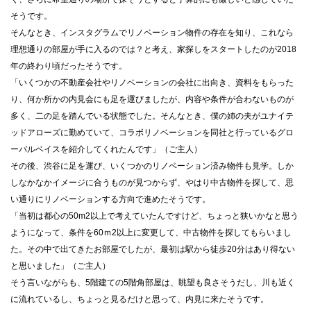
そうです。
そんなとき、インスタグラムでリノベーション物件の存在を知り、これなら
理想通りの部屋が手に入るのでは？と考え、家探しをスタートしたのが2018
年の終わり頃だったそうです。
「いくつかの不動産会社やリノベーションの会社に出向き、資料をもらった
り、何か所かの内見会にも足を運びましたが、内容や条件が合わないものが
多く、二の足を踏んでいる状態でした。そんなとき、僕の姉の夫がユナイテ
ッドアローズに勤めていて、コラボリノベーションを同社と行っているグロ
ーバルベイスを紹介してくれたんです」（ご主人）
その後、渋谷に足を運び、いくつかのリノベーション済み物件も見学。しか
しなかなかイメージに合うものが見つからず、やはり中古物件を探して、思
い通りにリノベーションする方向で進めたそうです。
「当初は都心の50m2以上で考えていたんですけど、ちょっと狭いかなと思う
ようになって、条件を60ｍ2以上に変更して、中古物件を探してもらいまし
た。その中で出てきたお部屋でしたが、最初は駅から徒歩20分はあり得ない
と思いました」（ご主人）
そう言いながらも、5階建ての5階角部屋は、眺望も良さそうだし、川も近く
に流れているし、ちょっと見るだけと思って、内見に来たそうです。