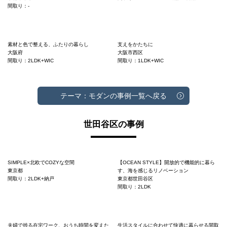
間取り：-
素材と色で整える、ふたりの暮らし
支えをかたちに
大阪府
大阪市西区
間取り：2LDK+WIC
間取り：1LDK+WIC
テーマ：モダンの事例一覧へ戻る
世田谷区の事例
SIMPLE×北欧でCOZYな空間
【OCEAN STYLE】開放的で機能的に暮ら
東京都
す、海を感じるリノベーション
間取り：2LDK+納戸
東京都世田谷区
間取り：2LDK
夫婦で捗る在宅ワーク、おうち時間を変えた
生活スタイルに合わせて快適に暮らせる間取