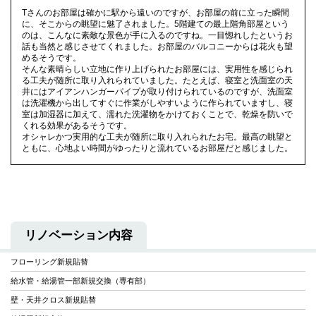
Tさんのお部屋は確かに駅から遠いのですが、お部屋の前に立った瞬間
に、そこからの眺望に魅了されました。5階建ての最上階角部屋という
のは、こんなに素敵な景色が手に入るのですね。一目惚れしたというお
話も当然と感じさせてくれました。お部屋のバルコニーからは花火も望
めるそうです。
そんな素晴らしい立地に作り上げられたお部屋には、実用性を感じられ
る工夫が随所に取り入れられていました。たとえば、寝室と洗面室の天
井にはアイアンハンガーパイプが取り付けられているのですが、洗面室
は洗濯機から出してすぐに作業がしやすいように作られていますし、寝
室は加湿器に加えて、濡れた洗濯物をかけておくことで、乾燥を防いで
くれる効果があるそうです。
オシャレかつ実用的な工夫が随所に取り入れられたお宅。最高の眺望と
ともに、心地よい時間がゆったりと流れているお部屋だと感じました。
リノベーション内容
フローリング新規貼替
給水管・給湯管一部新規交換（専有部）
壁・天井クロス新規貼替