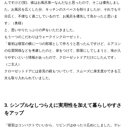
んですけど(笑)、彼はお風呂第一なんだなと思ったので、そこは優先しまし
た。お風呂を広くした分、キッチンのスペースを削りましたが、それでも十
分広く、不便なく過ごしているので、お風呂を優先して良かったと思いま
す」（奥様）
と、思いやりたっぷりの声をいただきました。
もう一つのこだわりはウォークインクローゼット。
「最初は寝室の横に一つの部屋として作ろうと思ったんですけど、エアコン
の位置関係などを考慮したのと、扉をつけて、部屋にしてしまうと、埃が入
りやすいという情報があったので、クローゼットドアだけにしたんです」
（ご主人）
クローゼットドアには姿見の鏡もついていて、スムーズに身支度ができる工
夫も取り入れられていました。
3
シンプルなしつらえに実用性を加えて暮らしやすさ
をアップ
「寝室はコンパクトでいいから、リビングはゆったり広めにしました。テレ