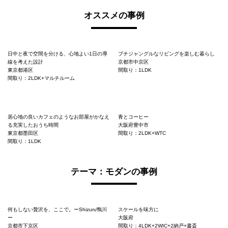
オススメの事例
日中と夜で空間を分ける、心地よい1日の導
プチジャングルなリビングを楽しむ暮らし
線を考えた設計
京都市中京区
東京都港区
間取り：1LDK
間取り：2LDK+マルチルーム
居心地の良いカフェのようなお部屋がかなえ
青とコーヒー
る充実したおうち時間
大阪府豊中市
東京都墨田区
間取り：2LDK+WTC
間取り：1LDK
テーマ：モダンの事例
何もしない贅沢を、ここで。ーShizuru鴨川
スケールを味方に
ー
大阪府
京都市下京区
間取り：4LDK+2WIC+2納戸+書斎