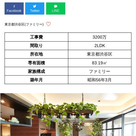
Facebook
Twitter
LINE
東京都渋谷区(ファミリー)
工事費
3200万
間取り
2LDK
所在地
東京都渋谷区
専有面積
83.19㎡
家族構成
ファミリー
築年月
昭和56年3月