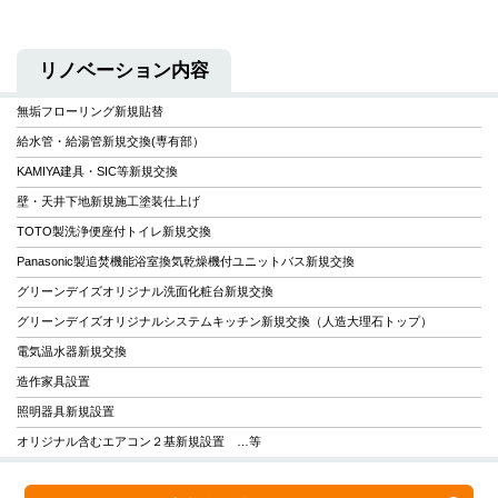
リノベーション内容
無垢フローリング新規貼替
給水管・給湯管新規交換(専有部）
KAMIYA建具・SIC等新規交換
壁・天井下地新規施工塗装仕上げ
TOTO製洗浄便座付トイレ新規交換
Panasonic製追焚機能浴室換気乾燥機付ユニットバス新規交換
グリーンデイズオリジナル洗面化粧台新規交換
グリーンデイズオリジナルシステムキッチン新規交換（人造大理石トップ）
電気温水器新規交換
造作家具設置
照明器具新規設置
オリジナル含むエアコン２基新規設置 …等