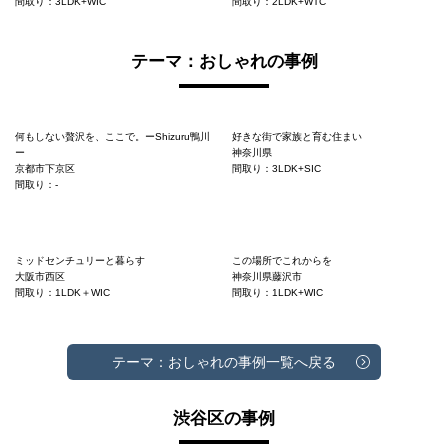
間取り：3LDK+WIC
間取り：2LDK+WTC
テーマ：おしゃれの事例
何もしない贅沢を、ここで。ーShizuru鴨川
好きな街で家族と育む住まい
ー
神奈川県
京都市下京区
間取り：3LDK+SIC
間取り：-
ミッドセンチュリーと暮らす
この場所でこれからを
大阪市西区
神奈川県藤沢市
間取り：1LDK＋WIC
間取り：1LDK+WIC
テーマ：おしゃれの事例一覧へ戻る
渋谷区の事例