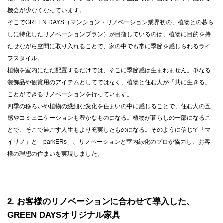
機会が少なくなっています。
そこでGREEN DAYS（マンション・リノベーション業界初の、植物との暮ら
しに特化したリノベーションプラン）が目指しているのは、植物に目的を持
たせながら空間に取り入れることで、家の中でも常に季節を感じられるライ
フスタイル。
植物を室内にただ配置するだけでは、そこに季節感は生まれません。単なる
装飾品や観賞用のアイテムとしてではなく、植物と住む人が「共に生きる」
ことができるリノベーションを行っています。
四季の移ろいや植物の繊細な変化を住まいの中に感じることで、住む人の五
感やコミュニケーションも豊かなものになる。植物が暮らしの一部になるこ
とで、そこで過ごす人生もより充実したものになる。そのように信じて「マ
イリノ」と「parkERs」、リノベーションと室内緑化のプロが協力し、お客
様の理想の住まいを実現しました。
2
お客様のリノベーションに合わせて導入した、
GREEN DAYSオリジナル家具