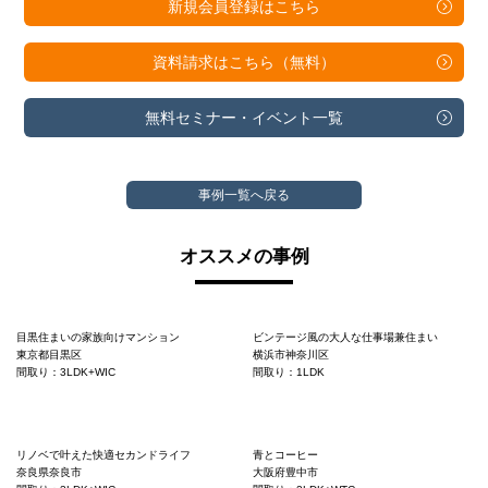
新規会員登録は
こちら
資料請求は
こちら（無料）
無料セミナー・
イベント一覧
事例一覧へ戻る
オススメの事例
目黒住まいの家族向けマンション
ビンテージ風の大人な仕事場兼住まい
東京都目黒区
横浜市神奈川区
間取り：3LDK+WIC
間取り：1LDK
リノベで叶えた快適セカンドライフ
青とコーヒー
奈良県奈良市
大阪府豊中市