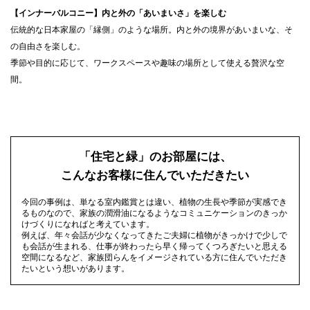
【インナーバルコニー】内と外の「あいまいさ」を楽しむ
伝統的な日本家屋の「縁側」のような場所。内と外の境界があいまいな、そ
の自由さを楽しむ。
季節や目的に応じて、ワークスペースや趣味の場所として使える贅沢な空
間。
「住宅と緑」のお部屋には、
こんなお客様に住んでいただきたい
今回の事例は、単なる室内鑑賞とは違い、植物の生長や季節が実感でき
るものなので、家族の潤滑油になるようなコミュニケーションのきっか
けづくりになればと考えています。
例えば、年々会話が少なくなってきたご夫婦に植物がきっかけで少しで
も会話が生まれる、仕事が終わったら早く帰ってくつろぎたいと思える
空間になるなど、家族団らんをイメージされている方に住んでいただき
たいという想いがあります。