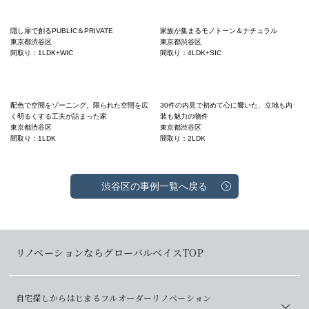
隠し扉で創るPUBLIC＆PRIVATE
家族が集まるモノトーン＆ナチュラル
東京都渋谷区
東京都渋谷区
間取り：1LDK+WIC
間取り：4LDK+SIC
配色で空間をゾーニング。限られた空間を広
30件の内見で初めて心に響いた、立地も内
く明るくする工夫が詰まった家
装も魅力の物件
東京都渋谷区
東京都渋谷区
間取り：1LDK
間取り：2LDK
渋谷区の事例一覧へ戻る
リノベーションならグローバルベイスTOP
自宅探しからはじまるフルオーダーリノベーション