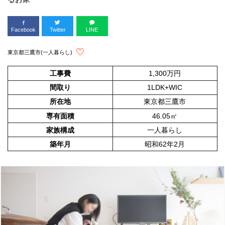
Facebook
Twitter
LINE
東京都三鷹市(一人暮らし)
工事費
1,300万円
間取り
1LDK+WIC
所在地
東京都三鷹市
専有面積
46.05㎡
家族構成
一人暮らし
築年月
昭和62年2月