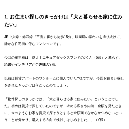
1
お住まい探しのきっかけは「犬と暮らせる家に住み
たい」
JR中央線・総武線『三鷹』駅から徒歩15分、駅周辺の賑わいを通り抜けて、
静かな住宅街に佇むマンションです。
今回の施主様は、愛犬ミニチュアダックスフンドのJくん（5歳）と暮らす、
読書やインテリアがご趣味のY様。
以前は賃貸アパートのワンルームに住んでいたY様ですが、今回お住まい探し
をされたきっかけは何だったのでしょう。
「物件探しのきっかけは、『犬と暮らせる家に住みたい』ということでし
た。初めは賃貸で探していたのですが、求める広さや内装、金額を見たとき
に、今のようなお家を賃貸で探そうとすると金額面でなかなか住めないとい
うことが分かり、購入する方向で検討しはじめました。」（Y様）