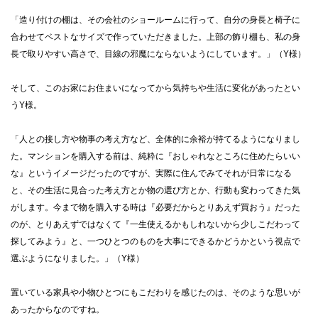
「造り付けの棚は、その会社のショールームに行って、自分の身長と椅子に
合わせてベストなサイズで作っていただきました。上部の飾り棚も、私の身
長で取りやすい高さで、目線の邪魔にならないようにしています。」（Y様）
そして、このお家にお住まいになってから気持ちや生活に変化があったとい
うY様。
「人との接し方や物事の考え方など、全体的に余裕が持てるようになりまし
た。マンションを購入する前は、純粋に『おしゃれなところに住めたらいい
な』というイメージだったのですが、実際に住んでみてそれが日常になる
と、その生活に見合った考え方とか物の選び方とか、行動も変わってきた気
がします。今まで物を購入する時は『必要だからとりあえず買おう』だった
のが、とりあえずではなくて『一生使えるかもしれないから少しこだわって
探してみよう』と、一つひとつのものを大事にできるかどうかという視点で
選ぶようになりました。」（Y様）
置いている家具や小物ひとつにもこだわりを感じたのは、そのような思いが
あったからなのですね。