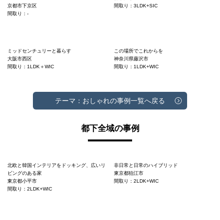
京都市下京区
間取り：3LDK+SIC
間取り：-
ミッドセンチュリーと暮らす
この場所でこれからを
大阪市西区
神奈川県藤沢市
間取り：1LDK＋WIC
間取り：1LDK+WIC
テーマ：おしゃれの事例一覧へ戻る
都下全域の事例
北欧と韓国インテリアをドッキング、広いリ
非日常と日常のハイブリッド
ビングのある家
東京都狛江市
東京都小平市
間取り：2LDK+WIC
間取り：2LDK+WIC