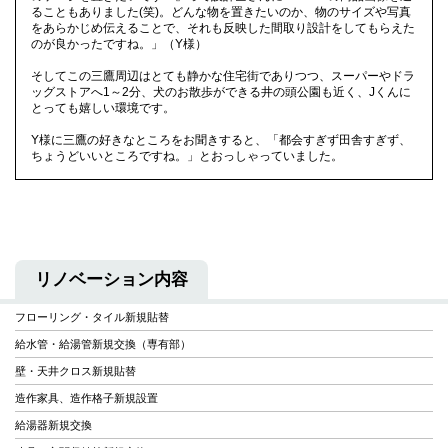
ることもありました(笑)。どんな物を置きたいのか、物のサイズや写真
をあらかじめ伝えることで、それも反映した間取り設計をしてもらえた
のが良かったですね。」（Y様）
そしてこの三鷹周辺はとても静かな住宅街でありつつ、スーパーやドラ
ッグストアへ1～2分、犬のお散歩ができる井の頭公園も近く、Jくんに
とっても嬉しい環境です。
Y様に三鷹の好きなところをお聞きすると、「都会すぎず田舎すぎず、
ちょうどいいところですね。」とおっしゃっていました。
リノベーション内容
フローリング・タイル新規貼替
給水管・給湯管新規交換（専有部）
壁・天井クロス新規貼替
造作家具、造作格子新規設置
給湯器新規交換