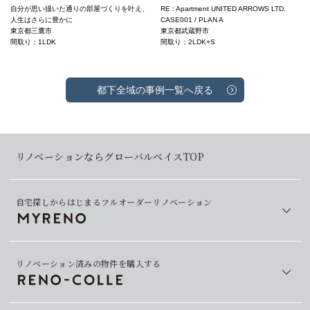
自分が思い描いた通りの部屋づくりを叶え、
RE : Apartment UNITED ARROWS LTD.
人生はさらに豊かに
CASE001 / PLAN A
東京都三鷹市
東京都武蔵野市
間取り：1LDK
間取り：2LDK+S
都下全域の事例一覧へ戻る
リノベーションならグローバルベイスTOP
自宅探しからはじまるフルオーダーリノベーション
リノベーション済みの物件を購入する