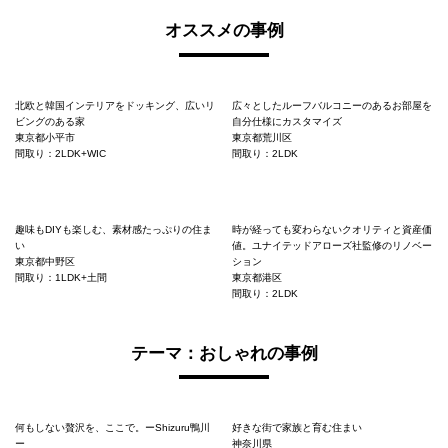
オススメの事例
北欧と韓国インテリアをドッキング、広いリ
広々としたルーフバルコニーのあるお部屋を
ビングのある家
自分仕様にカスタマイズ
東京都小平市
東京都荒川区
間取り：2LDK+WIC
間取り：2LDK
趣味もDIYも楽しむ、素材感たっぷりの住ま
時が経っても変わらないクオリティと資産価
い
値。ユナイテッドアローズ社監修のリノベー
東京都中野区
ション
間取り：1LDK+土間
東京都港区
間取り：2LDK
テーマ：おしゃれの事例
何もしない贅沢を、ここで。ーShizuru鴨川
好きな街で家族と育む住まい
ー
神奈川県