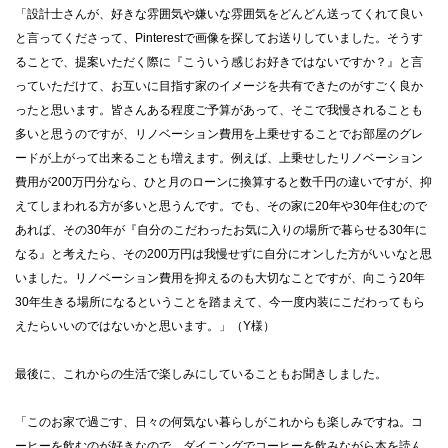
「設計士さんが、好きな雰囲気や嫌いな雰囲気をどんどん送ってくれて良い
と言ってくださって、Pinterestで画像を探してお送りしていました。そうす
ることで、提案いただく際に『こういう感じお好きではないですか？』と言
っていただけて、お互いに目指す家のイメージを共有できたのがすごく良か
ったと思います。皆さんある程度ご予算があって、そこで我慢されることも
多いと思うのですが、リノベーション費用を上乗せすることでお部屋のグレ
ードが上がって出来ることも増えます。例えば、上乗せしたリノベーション
費用が200万円分なら、ひと月のローンに換算すると数千円の違いですが、抑
えてしまわれる方が多いと思うんです。でも、その家に20年や30年住むので
あれば、その30年が『自分のこだわったお気に入りの場所で暮らせる30年に
なる』と考えたら、その200万円は我慢せずに自分にオンした方がいいなと思
いました。リノベーション費用を抑えるのも大切なことですが、向こう20年
30年生きる場所になるということを踏まえて、今一度内装にこだわってもら
えたらいいのではないかと思います。」（Y様）
最後に、これからの生活で楽しみにしていることもお聞きしました。
「このお家で過ごす、日々の何気ない暮らしがこれからも楽しみですね。コ
ーヒーを飲むのが好きなので、ダイニングでコーヒーを飲みながら本を読ん