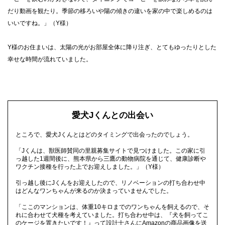
だり動画を観たり。季節の移ろいや陽の傾きの違いを家の中で楽しめるのは
いいですね。」（Y様）
Y様のお住まいは、太陽の光がお部屋全体に降り注ぎ、とてもゆったりとした
幸せな時間が流れていました。
愛犬Jくんとの出会い
ところで、愛犬Jくんとはどのタイミングで出会ったのでしょう。
「Jくんは、獣医師賛同の里親募集サイトで見つけました。この家に引
っ越した1週間後に、熊本県から三鷹の動物病院を通じて、健康診断や
ワクチン接種を行った上でお迎えしました。」（Y様）
引っ越し後にJくんをお迎えしたので、リノベーションの打ち合わせ中
はどんなワンちゃんが来るのか決まっていませんでした。
「ここのマンションは、体重10キロまでのワンちゃんを飼えるので、そ
れに合わせて犬種を考えていました。打ち合わせ中は、『犬を飼ってこ
のケージを置きたいです！』って設計士さんにAmazonの商品画像を送