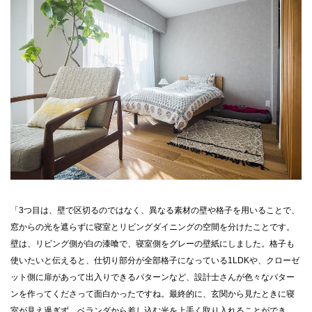
「3つ目は、壁で区切るのではなく、異なる素材の壁や格子を用いることで、
窓からの光を遮らずに寝室とリビングダイニングの空間を分けたことです。
壁は、リビング側が白の漆喰で、寝室側をグレーの壁紙にしました。格子も
使いたいと伝えると、仕切り部分が全部格子になっている1LDKや、クローゼ
ット側に扉があって出入りできるパターンなど、設計士さんが色々なパター
ンを作ってくださって面白かったですね。最終的に、玄関から見たときに寝
室が見え過ぎず、ベランダから差し込む光を上手く取り入れることができ