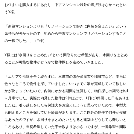
お住まいを購入するにあたり、中古マンション以外の選択肢はなかったとい
うY様。
「新築マンションよりも『リノベーションで好きに内装を変えたい』という
気持ちが強かったので、初めから中古マンションでリノベーションすること
の一択でした。」（Y様）
Y様には“水回りをまとめたい"という間取りのご希望があり、水回りをまとめ
ることが可能な物件かどうかで物件探しを進めていきました。
「エリアや沿線を全く絞らずに、三鷹市のほか多摩市や稲城市など、本当に
色々なところで物件を探していました。いつまでに家が完成していて欲しい
かが決まっていたので、内装にかかる期間を逆算して、物件探しの期間は約1
ヶ月半でした。実際に内見した物件は9件ほどで、1日に3件回った日もありま
したね。引っ越しをしたら保護犬をお迎えしようと思っていたので、中型犬
も飼えるところを探していた経緯があります。ここ以外の物件で何件か候補
はあったのですが、水回りをまとめたいとなると建築上どうしても難しいと
ころもあり、当初希望していた平米数よりは小さいですが、一番希望の間取