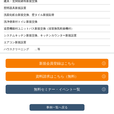
建具・玄関収納等新規交換
照明器具新規設置
洗面化粧台新規交換、壁タイル新規貼替
洗浄便座付トイレ新規交換
追焚機能付ユニットバス新規交換（浴室換気乾燥機付）
システムキッチン新規交換、キッチンカウンター新規設置
エアコン新規設置
ハウスクリーニング …等
新規会員登録は
こちら
資料請求は
こちら（無料）
無料セミナー・
イベント一覧
事例一覧へ戻る