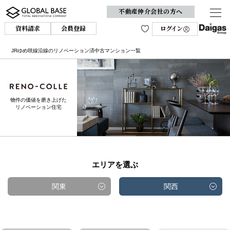
不動産仲介会社の方へ
資料請求
会員登録
ログイン
JRゆめ咲線沿線のリノベーション済中古マンション一覧
物件の価値を磨き上げた
リノベーション住宅
エリアを選ぶ
関東
関西