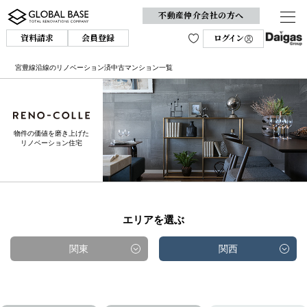
不動産仲介会社の方へ
資料請求
会員登録
ログイン
宮豊線沿線のリノベーション済中古マンション一覧
物件の価値を磨き上げた
リノベーション住宅
エリアを選ぶ
関東
関西