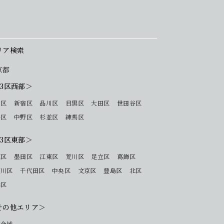
リア検索
京都
23区西部＞
 区
新宿区
品川区
目黒区
大田区
世田谷区
谷区
中野区
杉並区
練馬区
23区東部＞
東区
墨田区
江東区
荒川区
足立区
葛飾区
戸川区
千代田区
中央区
文京区
豊島区
北区
橋区
その他エリア＞
下全域