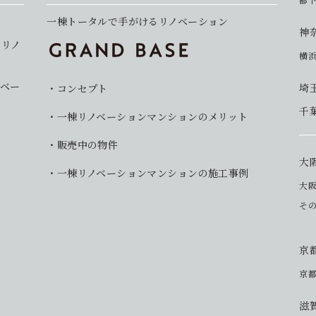
一棟トータルで手がけるリノベーション
神
イリノ
横
ベー
埼
コンセプト
千
一棟リノベーションマンションのメリット
販売中の物件
大
一棟リノベーションマンションの施工事例
大
そ
京
京
滋