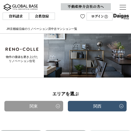
不動産仲介会社の方へ
資料請求
会員登録
ログイン
JR京都線沿線のリノベーション済中古マンション一覧
物件の価値を磨き上げた
リノベーション住宅
エリアを選ぶ
関東
関西