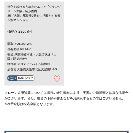
進化を続けるうめきたエリア『グラング
リーン大阪』徒歩圏内
JR『大阪』駅徒歩9分を生活圏とする都
市型マンション
価格/7,290万円
間取り:2LDK+WIC
専有面積:63.14㎡
交通:JR東海道本線・大阪環状線『大
阪』駅徒歩9分
物件名:メロディーハイム新梅田
所在地:大阪府大阪市北区大淀南1-3-5
360度パノラマ
※ローン返済試算については将来の金利動向により、実際のご返済額とは異なる場合
がございます。また、融資の予約や審査などをお約束するものではございません。
※表示金額は税込金額となります。