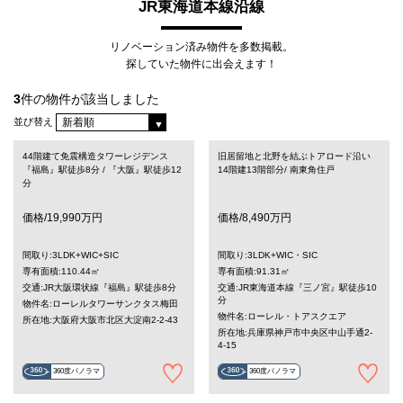
JR東海道本線沿線
リノベーション済み物件を多数掲載。
探していた物件に出会えます！
3
件の物件が該当しました
並び替え
44階建て免震構造タワーレジデンス
旧居留地と北野を結ぶトアロード沿い
『福島』駅徒歩8分 / 『大阪』駅徒歩12
14階建13階部分/ 南東角住戸
分
価格/19,990万円
価格/8,490万円
間取り:3LDK+WIC+SIC
間取り:3LDK+WIC・SIC
専有面積:110.44㎡
専有面積:91.31㎡
交通:JR大阪環状線『福島』駅徒歩8分
交通:JR東海道本線『三ノ宮』駅徒歩10
分
物件名:ローレルタワーサンクタス梅田
物件名:ローレル・トアスクエア
所在地:大阪府大阪市北区大淀南2-2-43
所在地:兵庫県神戸市中央区中山手通2-
4-15
360度パノラマ
360度パノラマ