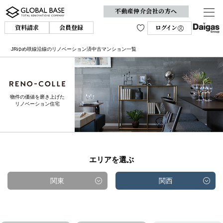
不動産仲介会社の方へ
資料請求
会員登録
ログイン
JRゆめ咲線沿線のリノベーション済中古マンション一覧
物件の価値を磨き上げた
リノベーション住宅
エリアを選ぶ
関東
関西