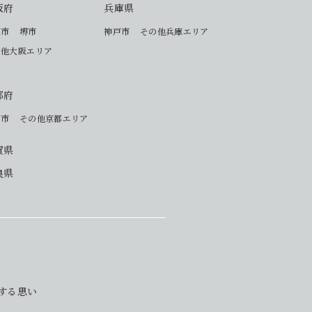
阪府
兵庫県
阪市
堺市
神戸市
その他兵庫エリア
の他大阪エリア
都府
都市
その他京都エリア
賀県
良県
対する思い