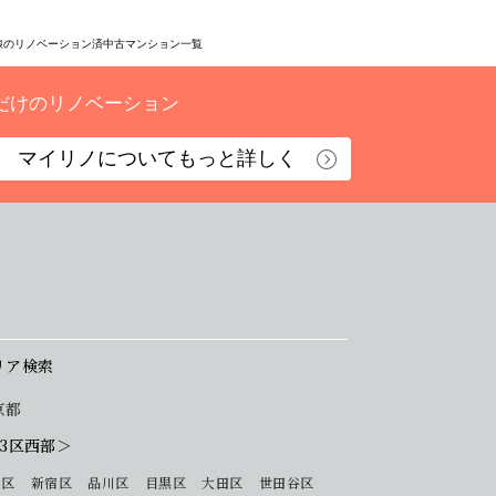
線のリノベーション済中古マンション一覧
だけのリノベーション
マイリノについて
もっと詳しく
リア検索
京都
23区西部＞
 区
新宿区
品川区
目黒区
大田区
世田谷区