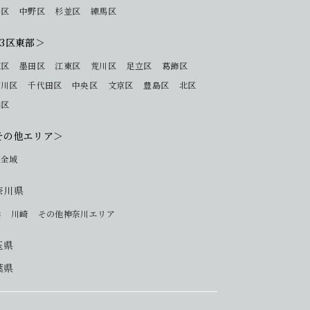
谷区
中野区
杉並区
練馬区
23区東部＞
東区
墨田区
江東区
荒川区
足立区
葛飾区
戸川区
千代田区
中央区
文京区
豊島区
北区
橋区
その他エリア＞
下全域
奈川県
浜
川崎
その他神奈川エリア
玉県
葉県