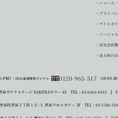
ニュース
プライバ
サイトポ
ソーシャ
反社会的
法人向け
0120-965-517
0-PM7：00
（10:00-18
お客様専用ダイヤル
渋谷サクラステージ SAKURAタワー 6F
TEL：03-6416-4535 | F
東京都渋谷区渋谷２丁目１５−１
渋谷クロスタワー 2F
TEL：03-5766-51
区北幸１丁目１１−１５
横浜ＳＴビル 7F
TEL：045-311-0771 | FAX