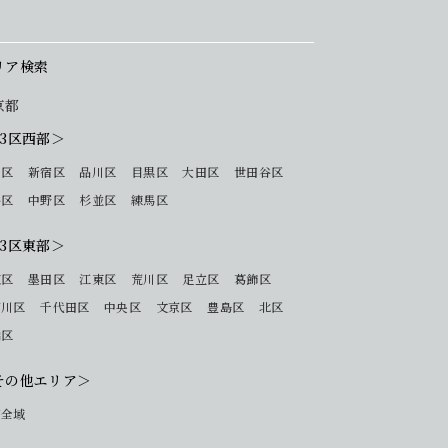
リア検索
京都
23区西部＞
 区
新宿区
品川区
目黒区
大田区
世田谷区
谷区
中野区
杉並区
練馬区
23区東部＞
東区
墨田区
江東区
荒川区
足立区
葛飾区
戸川区
千代田区
中央区
文京区
豊島区
北区
橋区
その他エリア＞
下全域