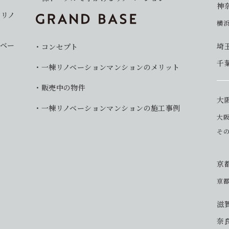
神
イリノ
横
ベー
埼
コンセプト
千
一棟リノベーションマンションのメリット
販売中の物件
大
一棟リノベーションマンションの施工事例
大
そ
京
京
滋
奈