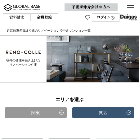
不動産仲介会社の方へ
資料請求
会員登録
ログイン
近江鉄道多賀線沿線のリノベーション済中古マンション一覧
物件の価値を磨き上げた
リノベーション住宅
エリアを選ぶ
関東
関西