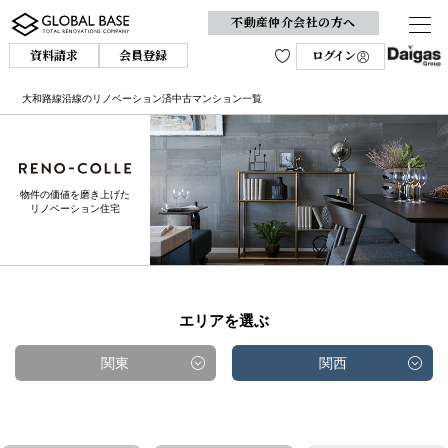
不動産仲介会社の方へ
資料請求
会員登録
ログイン
大和路線沿線のリノベーション済中古マンション一覧
物件の価値を磨き上げた
リノベーション住宅
エリアを選ぶ
関東
関西