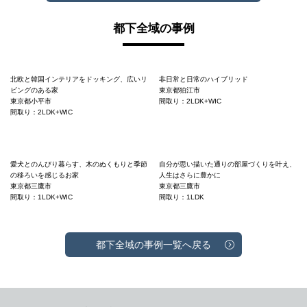
都下全域の事例
北欧と韓国インテリアをドッキング、広いリ
非日常と日常のハイブリッド
ビングのある家
東京都狛江市
東京都小平市
間取り：2LDK+WIC
間取り：2LDK+WIC
愛犬とのんびり暮らす、木のぬくもりと季節
自分が思い描いた通りの部屋づくりを叶え、
の移ろいを感じるお家
人生はさらに豊かに
東京都三鷹市
東京都三鷹市
間取り：1LDK+WIC
間取り：1LDK
都下全域の事例一覧へ戻る