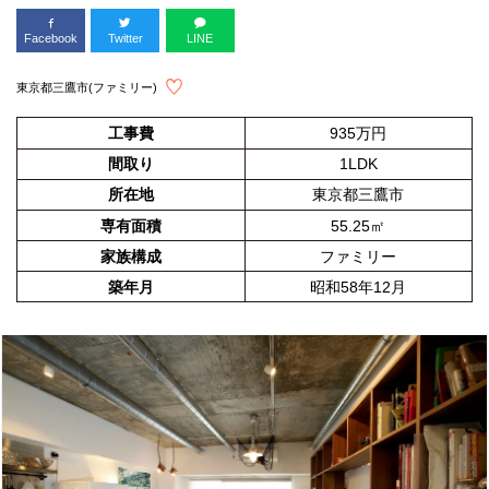
Facebook
Twitter
LINE
東京都三鷹市(ファミリー)
工事費
935万円
間取り
1LDK
所在地
東京都三鷹市
専有面積
55.25㎡
家族構成
ファミリー
築年月
昭和58年12月