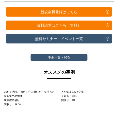
新規会員登録は
こちら
資料請求は
こちら（無料）
無料セミナー・
イベント一覧
事例一覧へ戻る
オススメの事例
30件の内見で初めて心に響いた、立地も内
人が集まるMY空間
装も魅力の物件
京都市下京区
東京都渋谷区
間取り：1R
間取り：2LDK