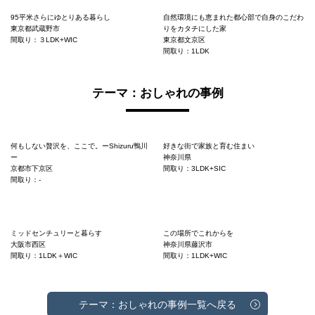
95平米さらにゆとりある暮らし
自然環境にも恵まれた都心部で自身のこだわ
東京都武蔵野市
りをカタチにした家
間取り：３LDK+WIC
東京都文京区
間取り：1LDK
テーマ：おしゃれの事例
何もしない贅沢を、ここで。ーShizuru鴨川
好きな街で家族と育む住まい
ー
神奈川県
京都市下京区
間取り：3LDK+SIC
間取り：-
ミッドセンチュリーと暮らす
この場所でこれからを
大阪市西区
神奈川県藤沢市
間取り：1LDK＋WIC
間取り：1LDK+WIC
テーマ：おしゃれの事例一覧へ戻る