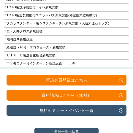
○TOTO製洗浄便座付トイレ新規交換
○TOTO製追焚機能付ユニットバス新規交換(浴室換気乾燥機付）
○タカラスタンダード製システムキッチン新規交換（人造大理石トップ）
○壁・天井クロス新規貼替
○照明器具新規設置
○給湯器（16号・エコジョーズ）新規交換
○ＬＩＸＩＬ製洗面化粧台新規交換
○ＴＶモニター付インターホン新規設置 …等
新規会員登録は
こちら
資料請求は
こちら（無料）
無料セミナー・
イベント一覧
事例一覧へ戻る