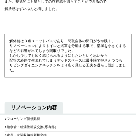
また、視覚的にも壁としての存在感を減らすことができるので
解放感はずいぶんと増しました。
解体前は３点ユニットバスであり、間取自体の間口がやや狭く、
リノベーションによりトイレと浴室を分離する事で、部屋を小さくする
などの影響が出てしまう間取りでした。
しかし少しでも広く感じられるようにしたいという思いから
配管の経路で生まれてしまうデッドスペースは最小限で押さえつつも
リビングダイニングキッチンをより広く見せる工夫を凝らし設計しまし
た。
リノベーション内容
○フローリング新規貼替
○給水管・給湯管新規交換(専有部）
○建具・玄関収納等新規交換