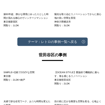
築60年超、静かな環境にゆったりとした時
陽光を取り込むリノベーションでさらに居心
間が流れる都心のヴィンテージマンション
地の良い空間を実現
東京都新宿区
神奈川県横浜市
間取り：1LDK
間取り：3LDK
テーマ：レトロの事例一覧へ戻る
世田谷区の事例
SIMPLE×北欧でCOZYな空間
【OCEAN STYLE】開放的で機能的に暮ら
東京都
す、海を感じるリノベーション
間取り：2LDK+納戸
東京都世田谷区
間取り：2LDK
夫婦で捗る在宅ワーク、おうち時間を変えた
目の前に広がる眺望も空間を彩る、心地よく