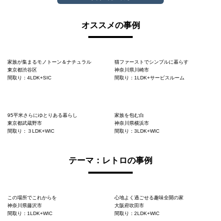
オススメの事例
家族が集まるモノトーン＆ナチュラル
猫ファーストでシンプルに暮らす
東京都渋谷区
神奈川県川崎市
間取り：4LDK+SIC
間取り：1LDK+サービスルーム
95平米さらにゆとりある暮らし
家族を包む白
東京都武蔵野市
神奈川県横浜市
間取り：３LDK+WIC
間取り：3LDK+WIC
テーマ：レトロの事例
この場所でこれからを
心地よく過ごせる趣味全開の家
神奈川県藤沢市
大阪府吹田市
間取り：1LDK+WIC
間取り：2LDK+WIC