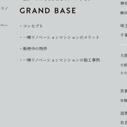
神
イリノ
横
ベー
埼
コンセプト
千
一棟リノベーションマンションのメリット
販売中の物件
大
一棟リノベーションマンションの施工事例
大
そ
京
京
滋
奈