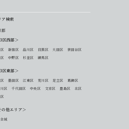
リア検索
京都
23区西部＞
 区
新宿区
品川区
目黒区
大田区
世田谷区
谷区
中野区
杉並区
練馬区
23区東部＞
東区
墨田区
江東区
荒川区
足立区
葛飾区
戸川区
千代田区
中央区
文京区
豊島区
北区
橋区
その他エリア＞
下全域