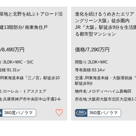
留地と北野を結ぶトアロード沿
進化を続けるうめきたエリア
ングリーン大阪』徒歩圏内
階建13階部分/ 南東角住戸
JR『大阪』駅徒歩9分を生活
る都市型マンション
/8,490万円
価格/7,290万円
:3LDK+WIC・SIC
間取り:2LDK+WIC
積:91.31㎡
専有面積:63.14㎡
:JR東海道本線『三ノ宮』駅徒歩10
交通:JR東海道本線・大阪環状線
駅徒歩9分
名:ローレル・トアスクエア
物件名:メロディーハイム新梅田
地:兵庫県神戸市中央区中山手通2-4-
所在地:大阪府大阪市北区大淀南1-3
360度パノラマ
360度パノラマ