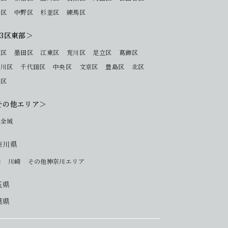
谷区
中野区
杉並区
練馬区
23区東部＞
東区
墨田区
江東区
荒川区
足立区
葛飾区
戸川区
千代田区
中央区
文京区
豊島区
北区
橋区
その他エリア＞
下全域
奈川県
浜
川崎
その他神奈川エリア
玉県
葉県