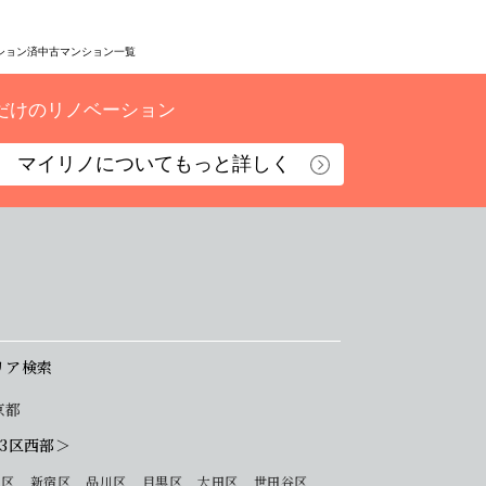
ション済中古マンション一覧
だけのリノベーション
マイリノについて
もっと詳しく
リア検索
京都
23区西部＞
 区
新宿区
品川区
目黒区
大田区
世田谷区