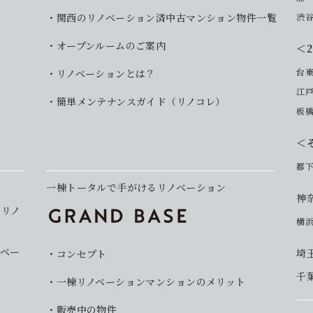
関西のリノベーション済中古マンション物件一覧
渋
オープンルームのご案内
＜
台
リノベーションとは？
江
簡単メンテナンスガイド（リノコレ）
板
＜
都
一棟トータルで手がけるリノベーション
神
イリノ
横
ベー
埼
コンセプト
千
一棟リノベーションマンションのメリット
販売中の物件