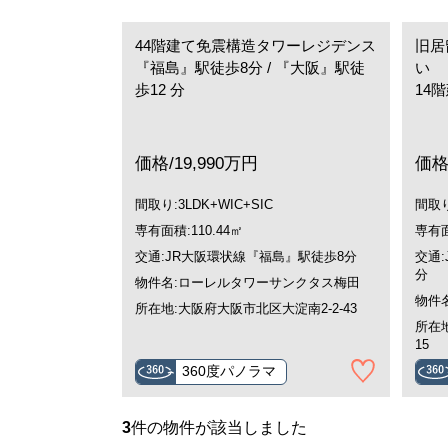
44階建て免震構造タワーレジデンス
旧居
『福島』駅徒歩8分 / 『大阪』駅徒
い
歩12 分
14
価格/19,990万円
価格
間取り:3LDK+WIC+SIC
間取り
専有面積:110.44㎡
専有面
交通:JR大阪環状線『福島』駅徒歩8分
交通
分
物件名:ローレルタワーサンクタス梅田
物件
所在地:大阪府大阪市北区大淀南2-2-43
所在
15
360度パノラマ
3
件の物件が該当しました