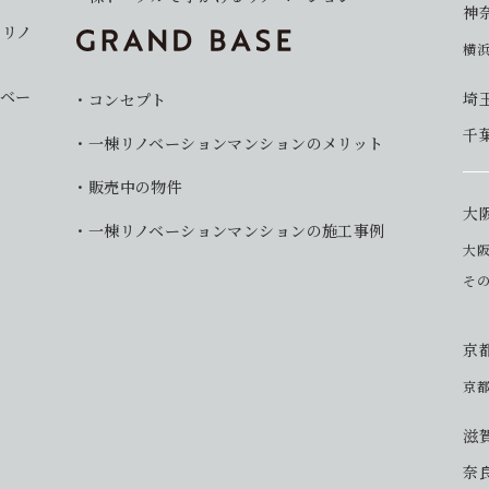
神
イリノ
横
ベー
埼
コンセプト
千
一棟リノベーションマンションのメリット
販売中の物件
大
一棟リノベーションマンションの施工事例
大
そ
京
京
滋
奈