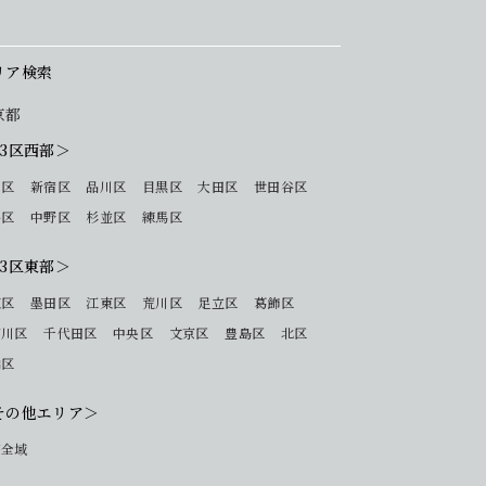
リア検索
京都
23区西部＞
 区
新宿区
品川区
目黒区
大田区
世田谷区
谷区
中野区
杉並区
練馬区
23区東部＞
東区
墨田区
江東区
荒川区
足立区
葛飾区
戸川区
千代田区
中央区
文京区
豊島区
北区
橋区
その他エリア＞
下全域