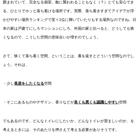
囲まれていて、完全なる個室。敵に襲われることもなく（？）とても安心でき
る、ひとりでホッと落ち着ける場所です。実際、落ち着きすぎてアイデアが浮
かびやすい場所ランキングで堂々1位に輝いていたりもする場所なのですね。日
本の家は戸建てにしろマンションにしろ、外国の家と比べると、どうしても狭
くなるので、こうした空間の意味合いが増すのでしょう。
さて、狭くて落ち着く空間、ということは、裏を返すとどういう空間なのでし
ょう。それは、
・少し
長居をしたくなる
空間
・そこにあるものやデザイン、香りなどが
良くも悪くも認識しやすい
空間
でもあるのです。どんなトイレにしたいか、どんなトイレが望ましいのか、を
考えるときには、そのあたりを押さえて考える必要がありそうです。