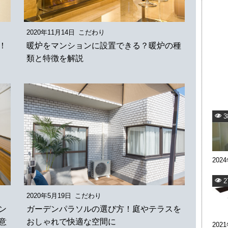
2020年11月14日
こだわり
！
暖炉をマンションに設置できる？暖炉の種
類と特徴を解説
3
202
2
2020年5月19日
こだわり
ン
ガーデンパラソルの選び方！庭やテラスを
意
おしゃれで快適な空間に
202