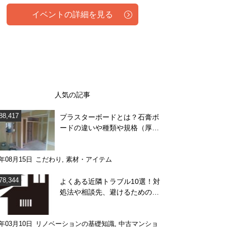
イベントの詳細を見る
人気の記事
88,417
プラスターボードとは？石膏ボ
ードの違いや種類や規格（厚
み）を解説
4年08月15日
こだわり
,
素材・アイテム
78,344
よくある近隣トラブル10選！対
処法や相談先、避けるためのポ
イント
1年03月10日
リノベーションの基礎知識
,
中古マンショ