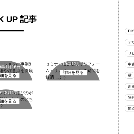
K UP 記事
DIY
デ
ベーションの
中古マンション
基礎知識
リ
2019年12月24日
ーションの事例8
セミナーに参加してリフォー
中
20年1月16日
場や注意点を徹底
ム・リノベーションの疑問を
詳細を見る
細を見る
壁
解消しよう
マンション
新
19年9月11日
ンション選びのポ
物
賃貸と購入のどち
細を見る
？
間