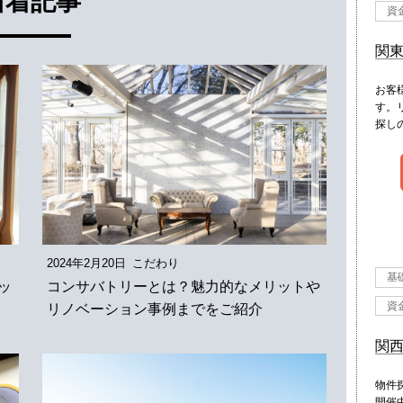
新着記事
資
関
お客
す。
探し
2024年2月20日
こだわり
基
ッ
コンサバトリーとは？魅力的なメリットや
資
リノベーション事例までをご紹介
関
物件
開催