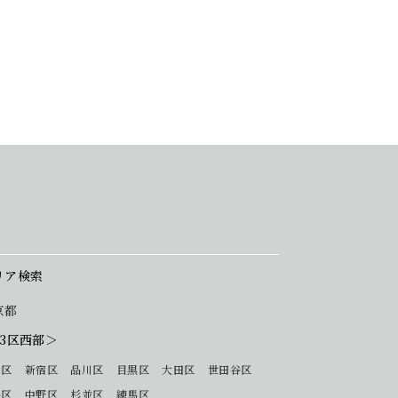
リア検索
京都
23区西部＞
 区
新宿区
品川区
目黒区
大田区
世田谷区
谷区
中野区
杉並区
練馬区