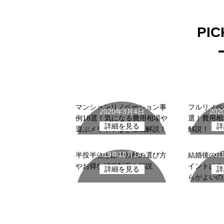
PIC
リノベーションの
リノ
基礎知識
マンションリノベーション事
フルリノベ
2020年3月4日
20
例18選！気になる費用相場や
選！費用相
詳細を見る
詳
選ぶメリットなど徹底解説！
解説！
中古マンション
中古
2019年10月14日
20
半投半住とは？物件の選び方
結婚後のマ
やお得な減税制度を解説
イントは？
詳細を見る
詳
らがよいの