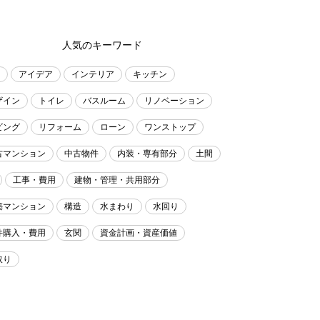
人気のキーワード
アイデア
インテリア
キッチン
ザイン
トイレ
バスルーム
リノベーション
ビング
リフォーム
ローン
ワンストップ
古マンション
中古物件
内装・専有部分
土間
工事・費用
建物・管理・共用部分
築マンション
構造
水まわり
水回り
件購入・費用
玄関
資金計画・資産価値
取り