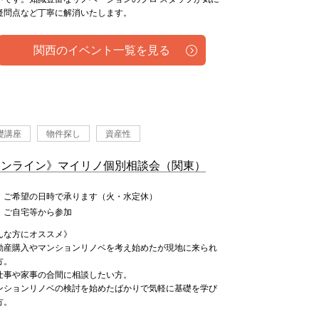
疑問点など丁寧に解消いたします。
関西のイベント一覧を見る
礎講座
物件探し
資産性
オンライン》マイリノ個別相談会（関東）
：ご希望の日時で承ります（火・水定休）
：ご自宅等から参加
んな方にオススメ》
動産購入やマンションリノベを考え始めたが現地に来られ
方。
仕事や家事の合間に相談したい方。
ンションリノベの検討を始めたばかりで気軽に基礎を学び
方。