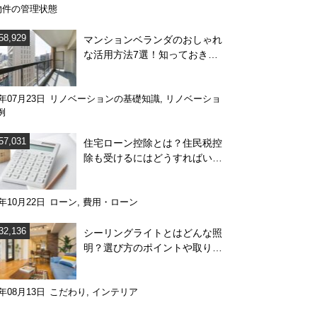
物件の管理状態
58,929
マンションベランダのおしゃれ
な活用方法7選！知っておきた
い注意点も解説
0年07月23日
リノベーションの基礎知識
,
リノベーショ
例
57,031
住宅ローン控除とは？住民税控
除も受けるにはどうすればい
い？
8年10月22日
ローン
,
費用・ローン
32,136
シーリングライトとはどんな照
明？選び方のポイントや取り外
し方をわかりやすく解説
4年08月13日
こだわり
,
インテリア