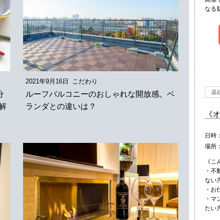
なる
2021年9月16日
こだわり
基
分
ルーフバルコニーのおしゃれな開放感。ベ
解
ランダとの違いは？
《
日時
場所
《こ
・不
ない
・お
・マ
たい