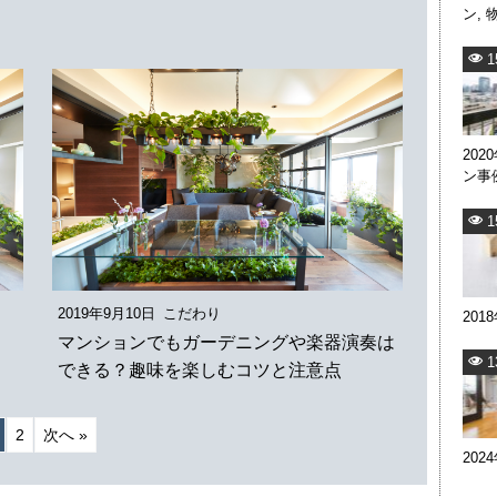
ン
,
1
202
ン事
1
2019年9月10日
こだわり
201
マンションでもガーデニングや楽器演奏は
1
できる？趣味を楽しむコツと注意点
2
次へ »
202