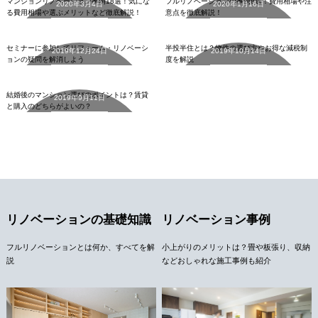
マンションリノベーション事例18選！気にな
フルリノベーションの事例8選！費用相場や注
2020年3月4日
2020年1月16日
る費用相場や選ぶメリットなど徹底解説！
意点を徹底解説！
中古マンション
中古マンション
詳細を見る
詳細を見る
セミナーに参加してリフォーム・リノベーシ
半投半住とは？物件の選び方やお得な減税制
2019年12月24日
2019年10月14日
ョンの疑問を解消しよう
度を解説
中古マンション
詳細を見る
詳細を見る
結婚後のマンション選びのポイントは？賃貸
2019年9月11日
と購入のどちらがよいの？
詳細を見る
リノベーションの基礎知識
リノベーション事例
フルリノベーションとは何か、すべてを解
小上がりのメリットは？畳や板張り、収納
説
などおしゃれな施工事例も紹介