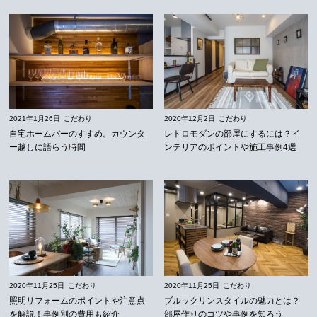
2021年1月26日
こだわり
2020年12月2日
こだわり
自宅ホームバーのすすめ。カウンタ
レトロモダンの部屋にするには？イ
ー越しに語らう時間
ンテリアのポイントや施工事例4選
2020年11月25日
こだわり
2020年11月25日
こだわり
照明リフォームのポイントや注意点
ブルックリンスタイルの魅力とは？
を解説！事例別の費用も紹介
部屋作りのコツや事例を知ろう