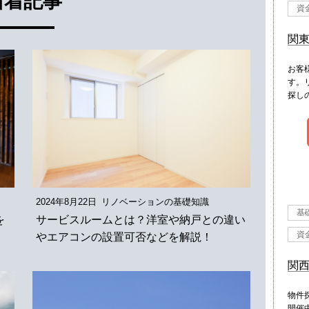
新着記事
資
関
お客
す。
探し
2024年8月22日
リノベーションの基礎知識
基
を
サービスルームとは？洋室や納戸との違い
資
やエアコンの設置可否などを解説！
関
物件
開催