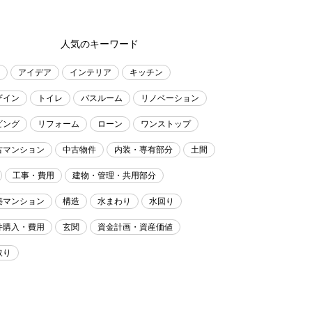
人気のキーワード
アイデア
インテリア
キッチン
ザイン
トイレ
バスルーム
リノベーション
ビング
リフォーム
ローン
ワンストップ
古マンション
中古物件
内装・専有部分
土間
工事・費用
建物・管理・共用部分
築マンション
構造
水まわり
水回り
件購入・費用
玄関
資金計画・資産価値
取り