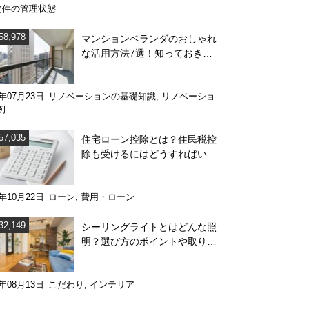
物件の管理状態
58,978
マンションベランダのおしゃれ
な活用方法7選！知っておきた
い注意点も解説
0年07月23日
リノベーションの基礎知識
,
リノベーショ
例
57,035
住宅ローン控除とは？住民税控
除も受けるにはどうすればい
い？
8年10月22日
ローン
,
費用・ローン
32,149
シーリングライトとはどんな照
明？選び方のポイントや取り外
し方をわかりやすく解説
4年08月13日
こだわり
,
インテリア