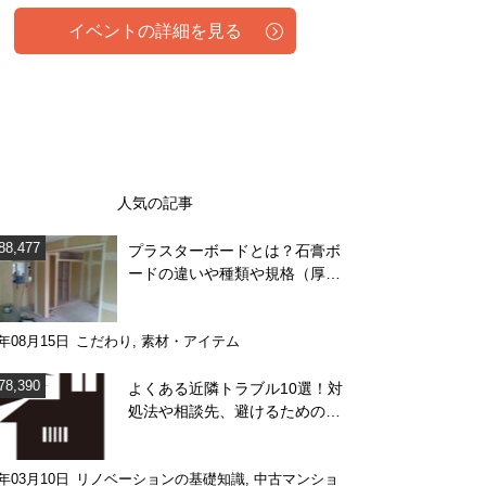
イベントの詳細を見る
人気の記事
88,477
プラスターボードとは？石膏ボ
ードの違いや種類や規格（厚
み）を解説
4年08月15日
こだわり
,
素材・アイテム
78,390
よくある近隣トラブル10選！対
処法や相談先、避けるためのポ
イント
1年03月10日
リノベーションの基礎知識
,
中古マンショ