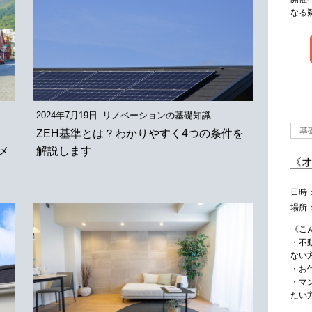
なる
2024年7月19日
リノベーションの基礎知識
基
ZEH基準とは？わかりやすく4つの条件を
メ
解説します
《
日時
場所
《こ
・不
ない
・お
・マ
たい