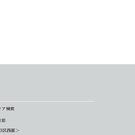
リア検索
京都
23区西部＞