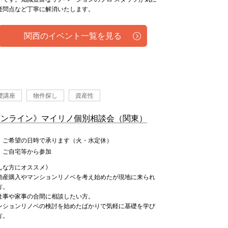
疑問点など丁寧に解消いたします。
関西のイベント一覧を見る
礎講座
物件探し
資産性
オンライン》マイリノ個別相談会（関東）
：ご希望の日時で承ります（火・水定休）
：ご自宅等から参加
んな方にオススメ》
動産購入やマンションリノベを考え始めたが現地に来られ
方。
仕事や家事の合間に相談したい方。
ンションリノベの検討を始めたばかりで気軽に基礎を学び
方。