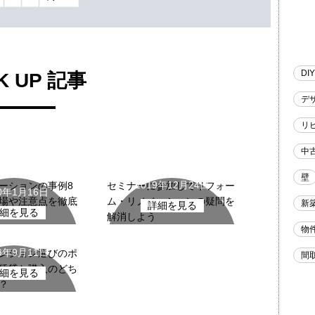
DIY
K UP 記事
デ
リ
ベーションの
中古マンション
中
基礎知識
壁
2019年12月24日
ーションの事例8
セミナーに参加してリフォー
20年1月16日
場や注意点を徹底
ム・リノベーションの疑問を
新
詳細を見る
細を見る
解消しよう
マンション
物
19年9月11日
ンション選びのポ
間
賃貸と購入のどち
細を見る
？