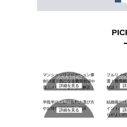
PIC
リノベーションの
リノ
基礎知識
マンションリノベーション事
フルリノベ
2020年3月4日
20
例18選！気になる費用相場や
選！費用相
詳細を見る
詳
選ぶメリットなど徹底解説！
解説！
中古マンション
中古
2019年10月14日
20
半投半住とは？物件の選び方
結婚後のマ
やお得な減税制度を解説
イントは？
詳細を見る
詳
らがよいの