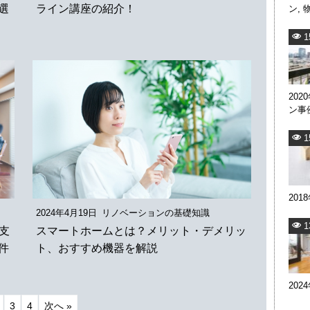
選
ライン講座の紹介！
ン
,
1
202
ン事
1
201
2024年4月19日
リノベーションの基礎知識
1
ム支
スマートホームとは？メリット・デメリッ
件
ト、おすすめ機器を解説
202
3
4
次へ »