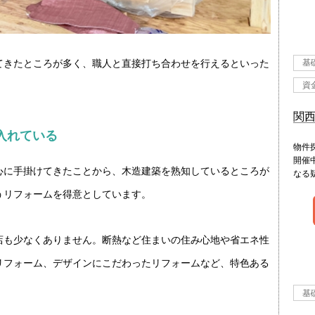
てきたところが多く、職人と直接打ち合わせを行えるといった
基
資
関
入れている
物件
開催
心に手掛けてきたことから、木造建築を熟知しているところが
なる
うリフォームを得意としています。
店も少なくありません。断熱など住まいの住み心地や省エネ性
リフォーム、デザインにこだわったリフォームなど、特色ある
基