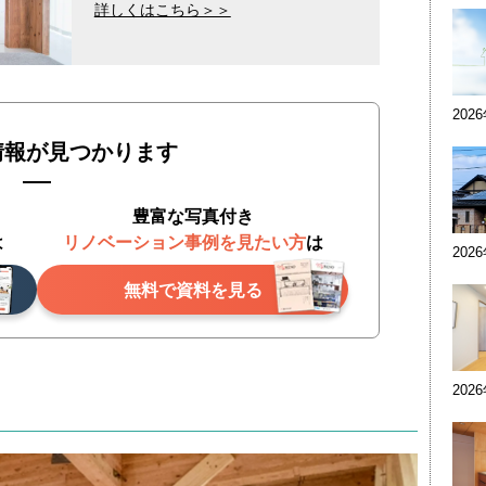
詳しくはこちら＞＞
202
情報が見つかります
豊富な写真付き
は
リノベーション事例を見たい方
は
202
無料で資料を見る
202