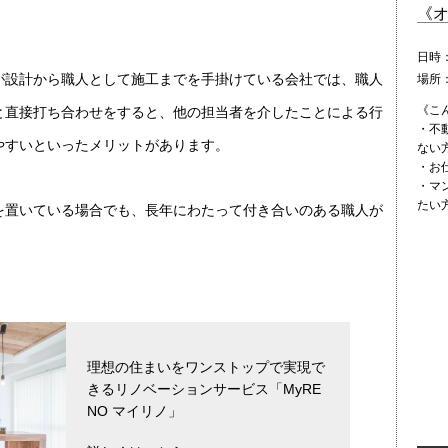
《
日時
が設計から職人として施工までを手掛けている会社では、職人
場所
《こ
と直接打ち合わせをすると、他の担当者を介したことによる行
・不
やすいといったメリットがあります。
ない
・お
・マ
たい
を置いている場合でも、長年にわたって付き合いのある職人が
理想の住まいをワンストップで実現で
きるリノベーションサービス「MyRE
NO マイリノ」