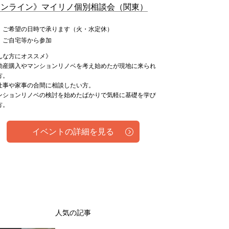
オンライン》マイリノ個別相談会（関東）
：ご希望の日時で承ります（火・水定休）
：ご自宅等から参加
んな方にオススメ》
動産購入やマンションリノベを考え始めたが現地に来られ
方。
仕事や家事の合間に相談したい方。
ンションリノベの検討を始めたばかりで気軽に基礎を学び
方。
イベントの詳細を見る
人気の記事