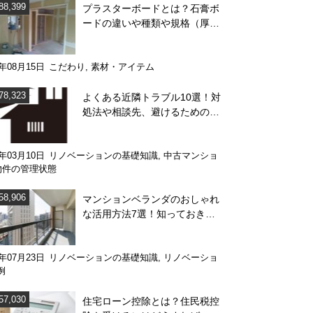
88,399
プラスターボードとは？石膏ボ
ードの違いや種類や規格（厚
み）を解説
4年08月15日
こだわり
,
素材・アイテム
78,323
よくある近隣トラブル10選！対
処法や相談先、避けるためのポ
イント
1年03月10日
リノベーションの基礎知識
,
中古マンショ
物件の管理状態
58,906
マンションベランダのおしゃれ
な活用方法7選！知っておきた
い注意点も解説
0年07月23日
リノベーションの基礎知識
,
リノベーショ
例
57,030
住宅ローン控除とは？住民税控