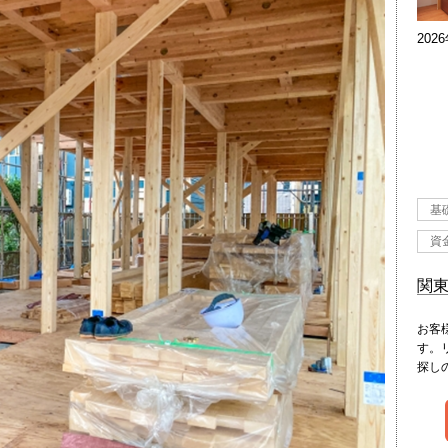
202
基
資
関
お客
す。
探し