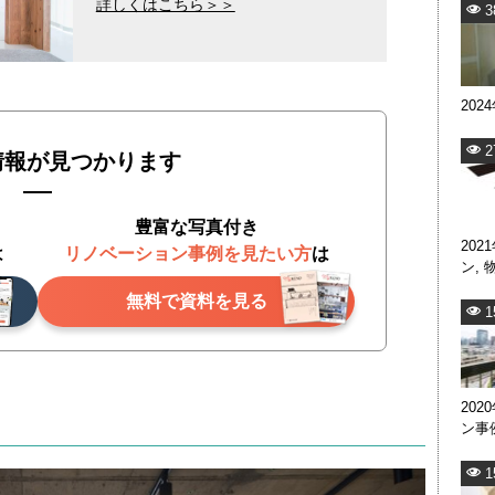
詳しくはこちら＞＞
3
202
2
情報が見つかります
豊富な写真付き
202
は
リノベーション事例を見たい方
は
ン
,
無料で資料を見る
1
202
ン事
1