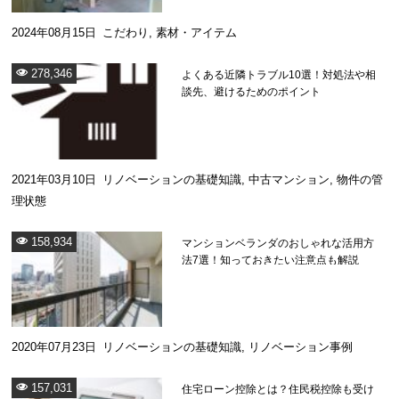
2024年08月15日
こだわり
,
素材・アイテム
278,346
よくある近隣トラブル10選！対処法や相
談先、避けるためのポイント
2021年03月10日
リノベーションの基礎知識
,
中古マンション
,
物件の管
理状態
158,934
マンションベランダのおしゃれな活用方
法7選！知っておきたい注意点も解説
2020年07月23日
リノベーションの基礎知識
,
リノベーション事例
157,031
住宅ローン控除とは？住民税控除も受け