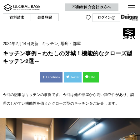
不動産仲介会社の方へ
資料請求
会員登録
ログイン
2024年2月14日
更新
キッチン
,
場所・部屋
キッチン事例～わたしの牙城！機能的なクローズ型
キッチン2選～
Facebook
Twitter
LINE
今回の記事はキッチンの事例です。今回は他の部屋から高い独立性があり、調
理のしやすい機能性を備えたクローズ型のキッチンをご紹介します。