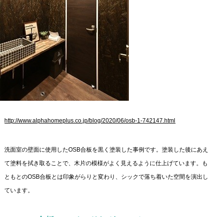
http://www.alphahomeplus.co.jp/blog/2020/06/osb-1-742147.html
洗面室の壁面に使用したOSB合板を黒く塗装した事例です。塗装した後にあえ
て塗料を拭き取ることで、木片の模様がよく見えるように仕上げています。も
ともとのOSB合板とは印象がらりと変わり、シックで落ち着いた空間を演出し
ています。