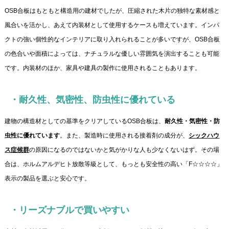
OSB合板はもともと構造用の建材でしたが、圧縮された木片の独特な素材感と
風合いを活かし、あえて内装材として使用するケースも増えています。インパ
クトの強い個性的なインテリアに取り入れられることが多いですが、OSB合板
の色合いや面積によっては、ナチュラルな優しい雰囲気を演出することも可能
です。内装材のほか、家具や建具の製作に使用されることもあります。
・耐久性、気密性、防虫性に優れている
建物の構造材としての基準をクリアしているOSB合板は、
耐久性・気密性・防
虫性に優れています
。また、製造時に使用される接着剤の成分が、
シックハウ
ス症候群
の原因になるのではないかと気がかりな人も少なくないはず。その場
合は、ホルムアルデヒト放散等級として、もっとも安全性の高い「F☆☆☆☆」
表示の製品を選ぶと安心です。
・リーズナブルで買いやすい