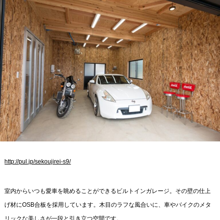
http://pul.jp/sekoujirei-s9/
室内からいつも愛車を眺めることができるビルトインガレージ。その壁の仕上
げ材にOSB合板を採用しています。木目のラフな風合いに、車やバイクのメタ
リックな美しさが一段と引き立つ空間です。