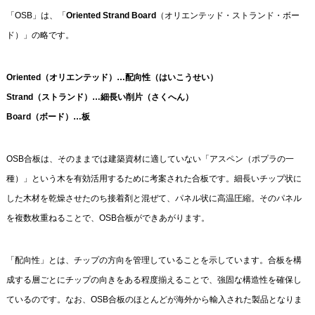
「OSB」は、「
Oriented Strand Board
（オリエンテッド・ストランド・ボー
ド）」の略です。
Oriented（オリエンテッド）…配向性（はいこうせい）
Strand（ストランド）…細長い削片（さくへん）
Board（ボード）…板
OSB合板は、そのままでは建築資材に適していない「アスペン（ポプラの一
種）」という木を有効活用するために考案された合板です。細長いチップ状に
した木材を乾燥させたのち接着剤と混ぜて、パネル状に高温圧縮。そのパネル
を複数枚重ねることで、OSB合板ができあがります。
「配向性」とは、チップの方向を管理していることを示しています。合板を構
成する層ごとにチップの向きをある程度揃えることで、強固な構造性を確保し
ているのです。なお、OSB合板のほとんどが海外から輸入された製品となりま