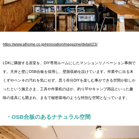
https://www.athome.co.jp/renovation/magazine/detail/23/
LDKに隣接する居室を、DIY専用ルームにしたマンションリノベーション事例で
す。天井と壁にOSB合板を採用し、壁面収納を設けています。作業中に出る木
くずやペンキの汚れを気にせず、思う存分DIYを楽しむ事ができる空間が欲しか
ったという施主さま。工具や作業机のほか、釣り竿やキャンプ用品といった趣
味の道具にも囲まれ、まるで秘密基地のような特別な空間となっています。
・OSB合板のあるナチュラル空間