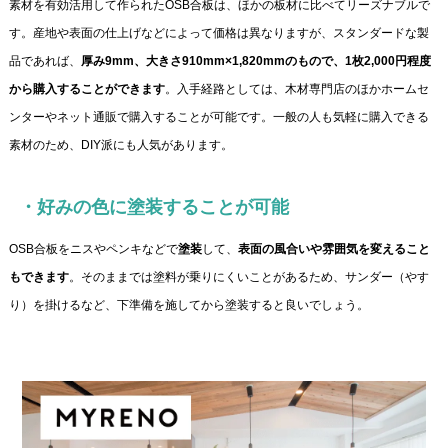
素材を有効活用して作られたOSB合板は、ほかの板材に比べてリーズナブルで
す。産地や表面の仕上げなどによって価格は異なりますが、スタンダードな製
品であれば、
厚み9mm、大きさ910mm×1,820mmのもので、1枚2,000円程度
から購入することができます
。入手経路としては、木材専門店のほかホームセ
ンターやネット通販で購入することが可能です。一般の人も気軽に購入できる
素材のため、DIY派にも人気があります。
・好みの色に塗装することが可能
OSB合板をニスやペンキなどで
塗装
して、
表面の風合いや雰囲気を変えること
もできます
。そのままでは塗料が乗りにくいことがあるため、サンダー（やす
り）を掛けるなど、下準備を施してから塗装すると良いでしょう。