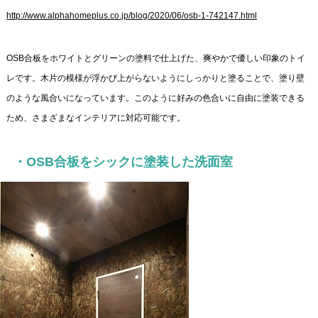
http://www.alphahomeplus.co.jp/blog/2020/06/osb-1-742147.html
OSB合板をホワイトとグリーンの塗料で仕上げた、爽やかで優しい印象のトイ
レです。木片の模様が浮かび上がらないようにしっかりと塗ることで、塗り壁
のような風合いになっています。このように好みの色合いに自由に塗装できる
ため、さまざまなインテリアに対応可能です。
・OSB合板をシックに塗装した洗面室