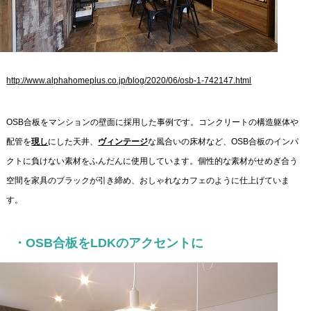
http://www.alphahomeplus.co.jp/blog/2020/06/osb-1-742147.html
OSB合板をマンションの壁面に採用した事例です。コンクリートの構造躯体や
配管を
現し
にした天井、
ヴィンテージ
な風合いの床材など、OSB合板のインパ
クトに負けない素材をふんだんに使用しています。個性的な素材がせめぎ合う
空間を家具のブラックが引き締め、おしゃれなカフェのように仕上げていま
す。
・OSB合板をLDKのアクセントに