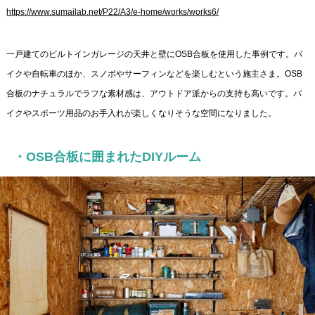
https://www.sumailab.net/P22/A3/e-home/works/works6/
一戸建てのビルトインガレージの天井と壁にOSB合板を使用した事例です。バ
イクや自転車のほか、スノボやサーフィンなどを楽しむという施主さま。OSB
合板のナチュラルでラフな素材感は、アウトドア派からの支持も高いです。バ
イクやスポーツ用品のお手入れが楽しくなりそうな空間になりました。
・OSB合板に囲まれたDIYルーム