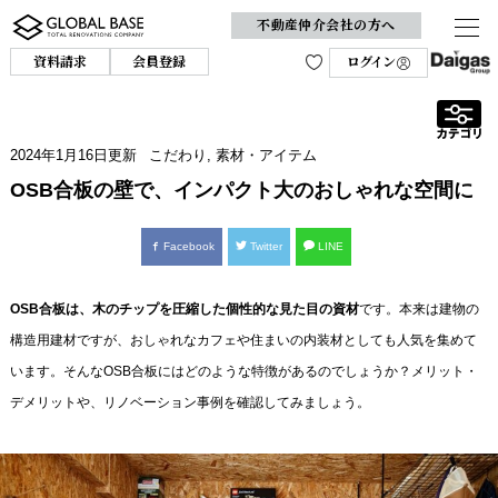
不動産仲介会社の方へ
資料請求
会員登録
ログイン
2024年1月16日
更新
こだわり
,
素材・アイテム
OSB合板の壁で、インパクト大のおしゃれな空間に
Facebook
Twitter
LINE
OSB合板は、木のチップを圧縮した個性的な見た目の資材
です。本来は建物の
構造用建材ですが、おしゃれなカフェや住まいの内装材としても人気を集めて
います。そんなOSB合板にはどのような特徴があるのでしょうか？メリット・
デメリットや、リノベーション事例を確認してみましょう。