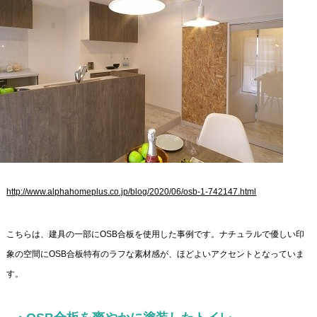
http://www.alphahomeplus.co.jp/blog/2020/06/osb-1-742147.html
こちらは、建具の一部にOSB合板を使用した事例です。ナチュラルで優しい印
象の空間にOSB合板特有のラフな素材感が、ほどよいアクセントとなっていま
す。