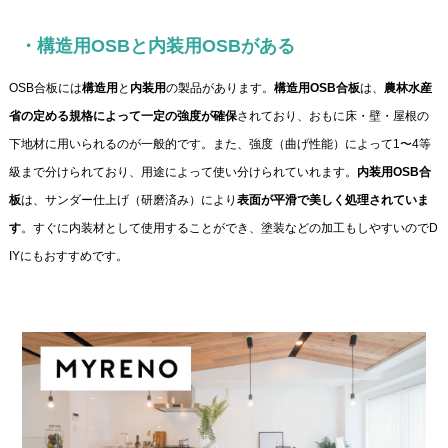
・構造用OSBと内装用OSBがある
OSB合板には
構造用
と
内装用
の製品があります。
構造用OSB合板
は、
農林水産
省の定める規格によって一定の強度が確保
されており、おもに床・壁・屋根の
下地材に用いられるのが一般的です。また、強度（曲げ性能）によって1〜4等
級まで分けられており、用途によって使い分けられていれます。
内装用OSB合
板
は、サンダー仕上げ（研磨済み）により
表面が平滑で美しく処理されていま
す
。すぐに内装材として使用することができ、塗装などの加工もしやすいのでD
IYにもおすすめです。