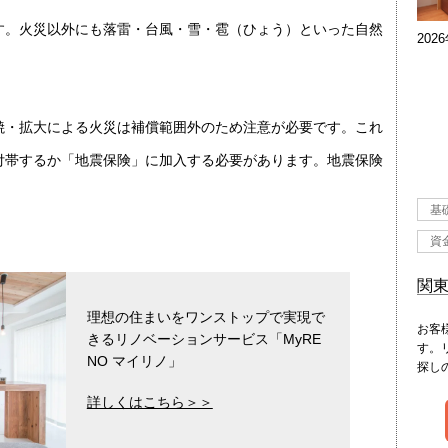
す。火災以外にも落雷・台風・雪・雹（ひょう）といった自然
202
焼・拡大による火災は補償範囲外のため注意が必要です。これ
付帯するか「地震保険」に加入する必要があります。地震保険
基
資
関
理想の住まいをワンストップで実現で
お客
きるリノベーションサービス「MyRE
す。
NO マイリノ」
探し
詳しくはこちら＞＞