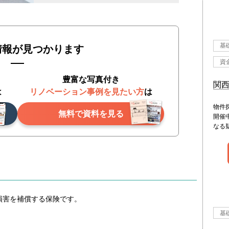
基
情報が見つかります
資
豊富な写真付き
関
は
リノベーション事例を見たい方
は
物件
無料で資料を見る
開催
なる
損害を補償する保険です。
基