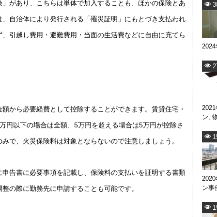
険」があり、こちらは単体で加入することも、ほかの保険とあ
3
は、自治体により発行される「罹災証明」にもとづき支払われ
ず、引越し費用・避難費用・当面の生活費などに自由に充てら
202
2
202
金額から必要経費として控除することができます。賃貸住宅・
ン
,
万円以下の場合は全額、5万円を超える場合は5万円が控除さ
1
のみで、火災保険料は対象とならないので注意しましょう。
に申告書に必要事項を記載し、保険料の支払いを証明する書類
202
ン事
調整の際に勤務先に申請することも可能です。
1