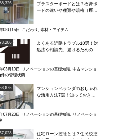
88,326
プラスターボードとは？石膏ボ
ードの違いや種類や規格（厚
み）を解説
4年08月15日
こだわり
,
素材・アイテム
78,286
よくある近隣トラブル10選！対
処法や相談先、避けるためのポ
イント
1年03月10日
リノベーションの基礎知識
,
中古マンショ
物件の管理状態
58,875
マンションベランダのおしゃれ
な活用方法7選！知っておきた
い注意点も解説
0年07月23日
リノベーションの基礎知識
,
リノベーショ
例
57,028
住宅ローン控除とは？住民税控