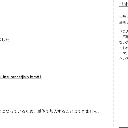
《
日時
場所
《こ
・不
水した
ない
・お
・マ
たい
e_insurance/jisin.htm#1
とになっているため、単体で加入することはできません。