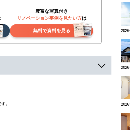
豊富な写真付き
は
リノベーション事例を見たい方
は
無料で資料を見る
202
202
です。
202