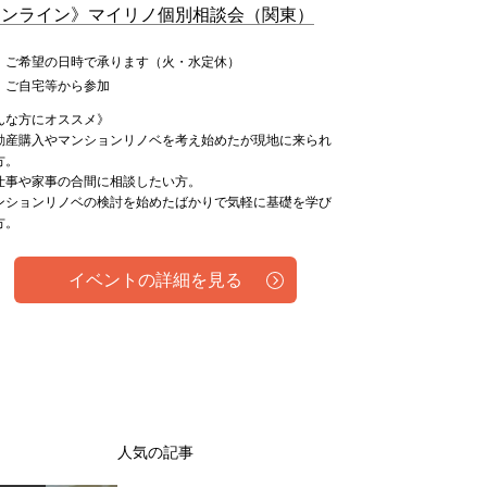
オンライン》マイリノ個別相談会（関東）
：ご希望の日時で承ります（火・水定休）
：ご自宅等から参加
んな方にオススメ》
動産購入やマンションリノベを考え始めたが現地に来られ
方。
仕事や家事の合間に相談したい方。
ンションリノベの検討を始めたばかりで気軽に基礎を学び
方。
イベントの詳細を見る
人気の記事