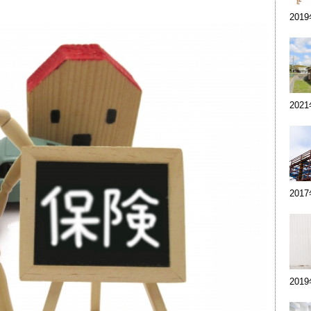
201
202
201
201