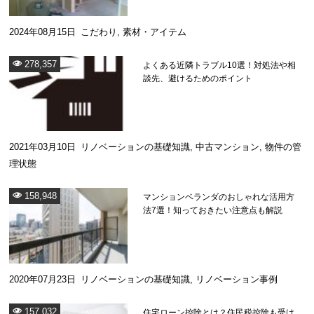
2024年08月15日
こだわり
,
素材・アイテム
278,357
よくある近隣トラブル10選！対処法や相
談先、避けるためのポイント
2021年03月10日
リノベーションの基礎知識
,
中古マンション
,
物件の管
理状態
158,948
マンションベランダのおしゃれな活用方
法7選！知っておきたい注意点も解説
2020年07月23日
リノベーションの基礎知識
,
リノベーション事例
157,032
住宅ローン控除とは？住民税控除も受け