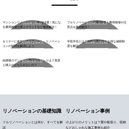
リノベーションの基礎知識
リノベーションの基礎知識
マンションリノベーション事例18選！気にな
フルリノベーションの事例8選！費用相場や注
2020年3月4日
2020年1月16日
る費用相場や選ぶメリットなど徹底解説！
意点を徹底解説！
中古マンション
中古マンション
詳細を見る
詳細を見る
セミナーに参加してリフォーム・リノベーシ
半投半住とは？物件の選び方やお得な減税制
2019年12月24日
2019年10月14日
ョンの疑問を解消しよう
度を解説
中古マンション
詳細を見る
詳細を見る
結婚後のマンション選びのポイントは？賃貸
2019年9月11日
と購入のどちらがよいの？
詳細を見る
リノベーションの基礎知識
リノベーション事例
フルリノベーションとは何か、すべてを解
小上がりのメリットは？畳や板張り、収納
説
などおしゃれな施工事例も紹介