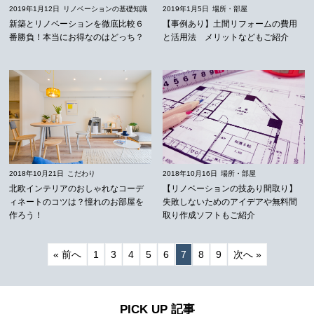
2019年1月12日
リノベーションの基礎知識
2019年1月5日
場所・部屋
新築とリノベーションを徹底比較６
【事例あり】土間リフォームの費用
番勝負！本当にお得なのはどっち？
と活用法 メリットなどもご紹介
2018年10月21日
こだわり
2018年10月16日
場所・部屋
北欧インテリアのおしゃれなコーデ
【リノベーションの技あり間取り】
ィネートのコツは？憧れのお部屋を
失敗しないためのアイデアや無料間
作ろう！
取り作成ソフトもご紹介
« 前へ
1
3
4
5
6
7
8
9
次へ »
PICK UP 記事