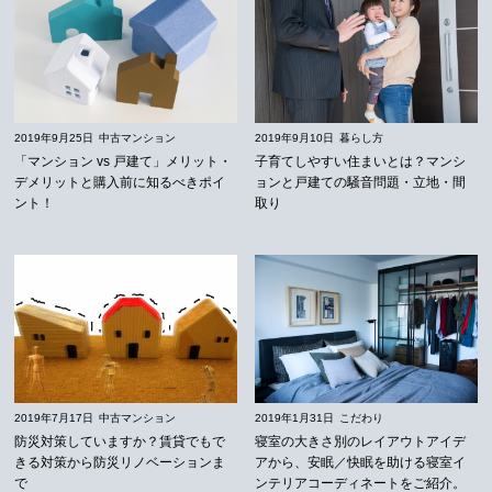
2019年9月25日
中古マンション
2019年9月10日
暮らし方
「マンション vs 戸建て」メリット・
子育てしやすい住まいとは？マンシ
デメリットと購入前に知るべきポイ
ョンと戸建ての騒音問題・立地・間
ント！
取り
2019年7月17日
中古マンション
2019年1月31日
こだわり
防災対策していますか？賃貸でもで
寝室の大きさ別のレイアウトアイデ
きる対策から防災リノベーションま
アから、安眠／快眠を助ける寝室イ
で
ンテリアコーディネートをご紹介。