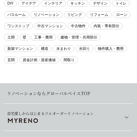
DIY
アイデア
インテリア
キッチン
デザイン
トイレ
バスルーム
リノベーション
リビング
リフォーム
ローン
ワンストップ
中古マンション
中古物件
内装・専有部分
土間
壁
工事・費用
建物・管理・共用部分
新築マンション
構造
水まわり
水回り
物件購入・費用
玄関
資金計画・資産価値
間取り
リノベーションならグローバルベイスTOP
自宅探しからはじまるフルオーダーリノベーション