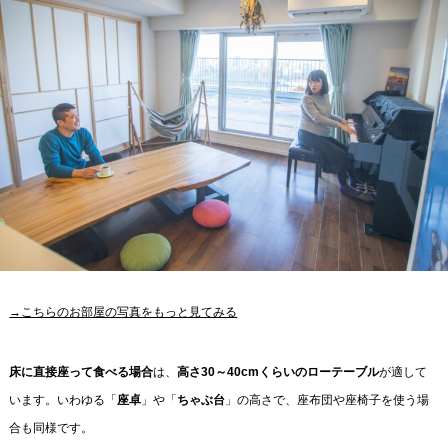
→こちらのお部屋の写真をもっと見てみる
床に直接座って食べる場合
は、
高さ30～40cmくらいのローテーブル
が適して
います。いわゆる「
座卓
」や「
ちゃぶ台
」の高さで、座布団や座椅子を使う場
合も同様です。