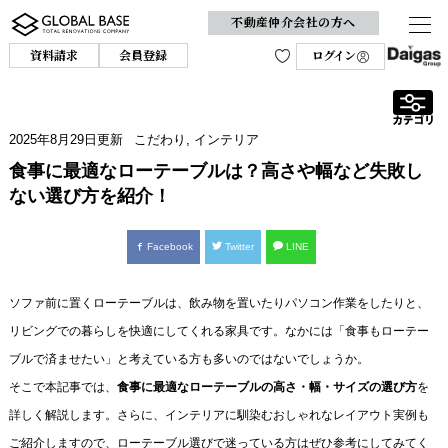
不動産仲介会社の方へ
資料請求
会員登録
ログイン
2025年8月29日
更新
こだわり
,
インテリア
食事に最適なローテーブルは？高さや幅など失敗し
ない選び方を紹介！
Facebook
Twitter
LINE
ソファ前に置くローテーブルは、飲み物を置いたりパソコン作業をしたりと、
リビングでの暮らしを快適にしてくれる家具です。なかには「食事もローテー
ブルで済ませたい」と考えている方も多いのではないでしょうか。
そこで本記事では、
食事に最適なローテーブルの高さ・幅・サイズの選び方
を
詳しく解説します。さらに、インテリアに馴染むおしゃれなレイアウト実例も
ご紹介しますので、ローテーブル選びで迷っている方はぜひ参考にしてみてく