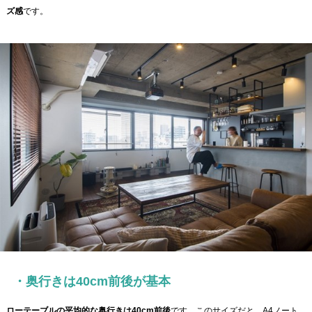
ズ感
です。
・奥行きは40cm前後が基本
ローテーブルの平均的な奥行きは40cm前後
です。このサイズだと、A4ノート