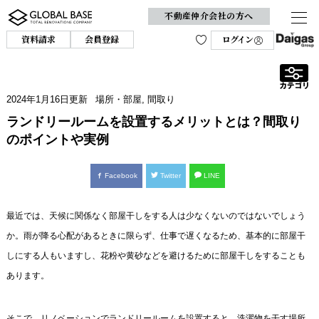
不動産仲介会社の方へ
資料請求
会員登録
ログイン
2024年1月16日
更新
場所・部屋
,
間取り
ランドリールームを設置するメリットとは？間取り
のポイントや実例
Facebook
Twitter
LINE
最近では、天候に関係なく部屋干しをする人は少なくないのではないでしょう
か。雨が降る心配があるときに限らず、仕事で遅くなるため、基本的に部屋干
しにする人もいますし、花粉や黄砂などを避けるために部屋干しをすることも
あります。
そこで、リノベーションでランドリールームを設置すると、洗濯物を干す場所