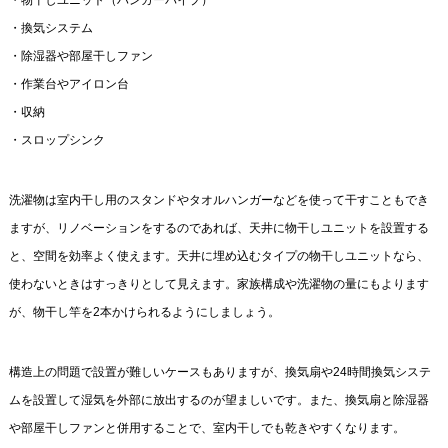
・物干しユニット（ハンガーパイプ）
・換気システム
・除湿器や部屋干しファン
・作業台やアイロン台
・収納
・スロップシンク
洗濯物は室内干し用のスタンドやタオルハンガーなどを使って干すこともでき
ますが、リノベーションをするのであれば、天井に物干しユニットを設置する
と、空間を効率よく使えます。天井に埋め込むタイプの物干しユニットなら、
使わないときはすっきりとして見えます。家族構成や洗濯物の量にもよります
が、物干し竿を2本かけられるようにしましょう。
構造上の問題で設置が難しいケースもありますが、換気扇や24時間換気システ
ムを設置して湿気を外部に放出するのが望ましいです。また、換気扇と除湿器
や部屋干しファンと併用することで、室内干しでも乾きやすくなります。