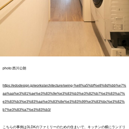
photo:西川公朗
https://edodesign.jp/works/architecture/swing-%e8%a5%bf%e8%8d%bb%e7%
aa%aa%e3%81%ae%e3%83%9e%e3%83%b3%e3%82%b7%e3%83%a7%
e3%83%b3%e3%83%aa%e3%83%8e%e3%83%99%e3%83%bc%e3%82%
b7%e3%83%a7%e3%83%b3/
こちらの事例は3LDKのファミリーのための住まいで、キッチンの横にランドリ