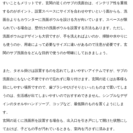
すいこともメリットです。玄関の近くのサブの洗面台は、インテリア性を重視
するのがポイント。設置スペースにサイズを合わせやすいという面からも、洗
面台よりもカウンターに洗面ボウルを設ける方が向いています。スペースが限
られている場合は、壁付けの洗面ボウルを設置する方法もあります。ただし、
洗面ボウルはデザインも大切ですが、手を洗えればよいのか、掃除や水やりに
も使うのか、用途によって必要なサイズに違いがあるので注意が必要です。玄
関のサブ洗面台をどんな目的で使うのか明確にしておきましょう。
また、タオル掛けは設置するのを忘れてしまいやすいアイテムですが、サブの
洗面台にもないと不便ですので忘れずに取り付けます。玄関の近くはお客様も
目にしやすい場所ですので、歯ブラシやひげそりといったものまで置いてしま
うのは、生活感が出てしまいやすいのでおすすめできません。シンプルなデザ
インのタオルやハンドソープ、コップなど、最低限のものを置くようにしま
す。
玄関の近くに洗面所を設置する場合も、出入口を引き戸にして開けた状態にし
ておけば、子どもの手が汚れているときも、室内を汚さずに済みます。