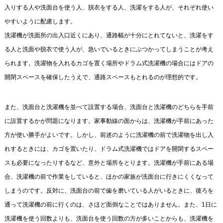
入りする人や洗面台を使う人、脱衣をする人、洗濯をする人が、それぞれ使い
やすいように配慮します。
洗濯機が洗面所の出入口近くにあり、通路幅が十分にとれてないと、洗濯をす
る人と洗面や脱衣で使う人が、急いでいるときにぶつかってしまうことが考え
られます。洗濯物を入れるカゴを置く場所やドラム式洗濯機の場合にはドアの
開閉スペースを確保したうえで、通路スペースもとれるのが理想的です。
また、洗面台と洗濯機を並べて設置する場合、洗面台と洗濯機のどちらを手前
に設置するかが問題になります。家事動線の面からは、洗濯機が手前にあった
方が使い勝手がよいです。しかし、前述のように洗濯機の前で洗濯物を出し入
れするときには、カゴを置いたり、ドラム式洗濯機ではドアを開閉するスペー
スも必要になったりするなど、意外と場所をとります。洗濯機が手前にある場
合、洗濯機の前で作業をしていると、ほかの家族が洗面台に行きにくくなって
しまうのです。反対に、洗面台の前で歯を磨いている人がいるときに、後ろを
通って洗濯機の前に行くのは、さほど面倒なことではありません。また、1日に
洗濯機を使う回数よりも、洗面台を使う回数の方が多いことからも、洗濯機を