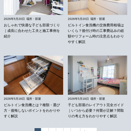
2026年5月20日
場所・部屋
2026年5月20日
場所・部屋
おしゃれで快適な子ども部屋づくり
ビルトイン食洗機の交換費用相場は
｜成長に合わせた工夫と施工事例を
いくら？後付け時の工事費込みの総
紹介
額やリフォーム時の注意点もわかり
やすく解説
2026年5月18日
場所・部屋
2026年5月18日
場所・部屋
ビルトイン食洗機とは？種類・選び
子ども部屋のレイアウト完全ガイド
方・後悔しないポイントをわかりや
｜いつから必要？何畳が正解？間取
すく解説
りの考え方をわかりやすく解説