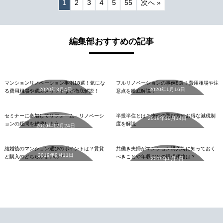
1
2
3
4
5
55
次へ »
編集部おすすめの記事
マンションリノベーション
フルリノベーションの事例8
事例18選
選
マンションリノベーション事例18選！気にな
フルリノベーションの事例8選！費用相場や注
2020年3月4日
2020年1月16日
セミナーに参加してリフォ
る費用相場や選ぶメリットなど徹底解説！
意点を徹底解説！
ーム・リノベーションの疑
半投半住とは
詳細を見る
詳細を見る
問を解消しよう
セミナーに参加してリフォーム・リノベーシ
半投半住とは？物件の選び方やお得な減税制
2019年10月14日
共働き夫婦がマンション購
ョンの疑問を解消しよう
度を解説
2019年12月24日
結婚後のマンション選びの
入時に知っておくべきこと
詳細を見る
ポイントは
や年収ごとの理想価格は
詳細を見る
結婚後のマンション選びのポイントは？賃貸
共働き夫婦がマンション購入時に知っておく
2019年9月11日
と購入のどちらがよいの？
べきことや年収ごとの理想価格は？
2019年6月7日
詳細を見る
詳細を見る