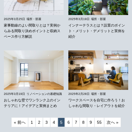
2025年3月25日
場所・部屋
2025年3月19日
場所・部屋
家事動線のよい間取りとは？実例か
インナーテラスとは？設置のポイン
らみる間取り決めポイントと収納ス
ト・メリット・デメリットと実例を
ペース作り方解説
紹介
2025年3月19日
リノベーションの基礎知識
2025年2月28日
場所・部屋
おしゃれな壁でワンランク上のイン
ワークスペースを自宅に作ろう！お
テリアに！アイデアと実例まとめ
しゃれな間取り・レイアウトを紹介
« 前へ
1
2
3
4
5
6
7
8
9
55
次へ »