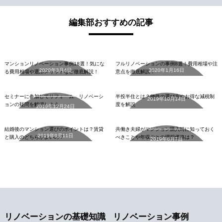
編集部おすすめの記事
マンションリノベーション
フルリノベーションの事例8
事例18選
選
マンションリノベーション事例18選！気にな
フルリノベーションの事例8選！費用相場や注
2020年3月4日
2020年1月16日
セミナーに参加してリフォ
る費用相場や選ぶメリットなど徹底解説！
意点を徹底解説！
ーム・リノベーションの疑
半投半住とは
詳細を見る
詳細を見る
問を解消しよう
セミナーに参加してリフォーム・リノベーシ
半投半住とは？物件の選び方やお得な減税制
2019年10月14日
共働き夫婦がマンション購
ョンの疑問を解消しよう
度を解説
2019年12月24日
結婚後のマンション選びの
入時に知っておくべきこと
詳細を見る
ポイントは
や年収ごとの理想価格は
詳細を見る
結婚後のマンション選びのポイントは？賃貸
共働き夫婦がマンション購入時に知っておく
2019年9月11日
と購入のどちらがよいの？
べきことや年収ごとの理想価格は？
2019年6月7日
詳細を見る
詳細を見る
リノベーションの基礎知識
リノベーション事例