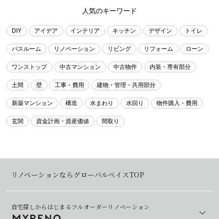
人気のキーワード
DIY
アイデア
インテリア
キッチン
デザイン
トイレ
バスルーム
リノベーション
リビング
リフォーム
ローン
ワンストップ
中古マンション
中古物件
内装・専有部分
土間
壁
工事・費用
建物・管理・共用部分
新築マンション
構造
水まわり
水回り
物件購入・費用
玄関
資金計画・資産価値
間取り
リノベーションならグローバルベイスTOP
自宅探しからはじまるフルオーダーリノベーション