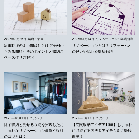
2025年3月25日
場所・部屋
2025年1月14日
リノベーションの基礎知識
家事動線のよい間取りとは？実例か
リノベーションとは？リフォームと
らみる間取り決めポイントと収納ス
の違いや流れを徹底解説
ペース作り方解説
2023年10月11日
こだわり
2022年5月17日
こだわり
隠す収納と見せる収納を実現したお
【玄関収納アイデア16選】おしゃれ
しゃれなリノベーション事例や設計
に収納する方法をアイテム別に徹底
のコツとは？
解説！