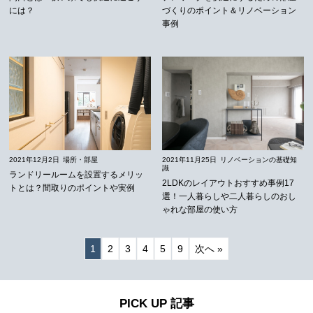
には？
づくりのポイント＆リノベーション
事例
2021年12月2日
場所・部屋
2021年11月25日
リノベーションの基礎知
識
ランドリールームを設置するメリッ
2LDKのレイアウトおすすめ事例17
トとは？間取りのポイントや実例
選！一人暮らしや二人暮らしのおし
ゃれな部屋の使い方
1
2
3
4
5
9
次へ »
PICK UP 記事