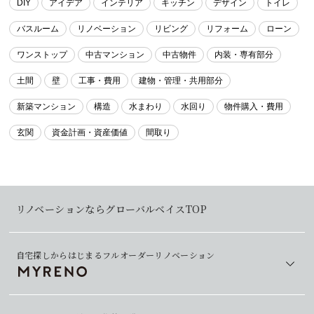
DIY
アイデア
インテリア
キッチン
デザイン
トイレ
バスルーム
リノベーション
リビング
リフォーム
ローン
ワンストップ
中古マンション
中古物件
内装・専有部分
土間
壁
工事・費用
建物・管理・共用部分
新築マンション
構造
水まわり
水回り
物件購入・費用
玄関
資金計画・資産価値
間取り
リノベーションならグローバルベイスTOP
自宅探しからはじまるフルオーダーリノベーション