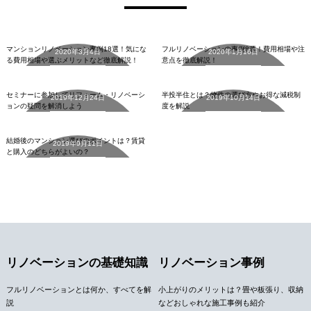
リノベーションの基礎知識
リノベーションの基礎知識
マンションリノベーション事例18選！気にな
フルリノベーションの事例8選！費用相場や注
2020年3月4日
2020年1月16日
る費用相場や選ぶメリットなど徹底解説！
意点を徹底解説！
中古マンション
中古マンション
詳細を見る
詳細を見る
セミナーに参加してリフォーム・リノベーシ
半投半住とは？物件の選び方やお得な減税制
2019年12月24日
2019年10月14日
ョンの疑問を解消しよう
度を解説
中古マンション
詳細を見る
詳細を見る
結婚後のマンション選びのポイントは？賃貸
2019年9月11日
と購入のどちらがよいの？
詳細を見る
リノベーションの基礎知識
リノベーション事例
フルリノベーションとは何か、すべてを解
小上がりのメリットは？畳や板張り、収納
説
などおしゃれな施工事例も紹介