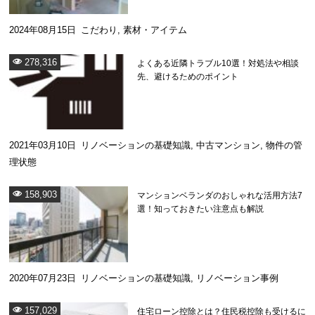
2024年08月15日
こだわり
,
素材・アイテム
278,316
よくある近隣トラブル10選！対処法や相談
先、避けるためのポイント
2021年03月10日
リノベーションの基礎知識
,
中古マンション
,
物件の管
理状態
158,903
マンションベランダのおしゃれな活用方法7
選！知っておきたい注意点も解説
2020年07月23日
リノベーションの基礎知識
,
リノベーション事例
157,029
住宅ローン控除とは？住民税控除も受けるに