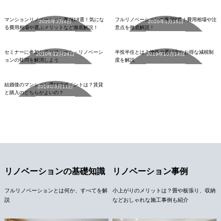
リノベーションの基礎知識
リノベーションの基礎知識
マンションリノベーション事例18選！気にな
フルリノベーションの事例8選！費用相場や注
2020年3月4日
2020年1月16日
る費用相場や選ぶメリットなど徹底解説！
意点を徹底解説！
中古マンション
中古マンション
詳細を見る
詳細を見る
セミナーに参加してリフォーム・リノベーシ
半投半住とは？物件の選び方やお得な減税制
2019年12月24日
2019年10月14日
ョンの疑問を解消しよう
度を解説
中古マンション
詳細を見る
詳細を見る
結婚後のマンション選びのポイントは？賃貸
2019年9月11日
と購入のどちらがよいの？
詳細を見る
リノベーションの基礎知識
リノベーション事例
フルリノベーションとは何か、すべてを解
小上がりのメリットは？畳や板張り、収納
説
などおしゃれな施工事例も紹介