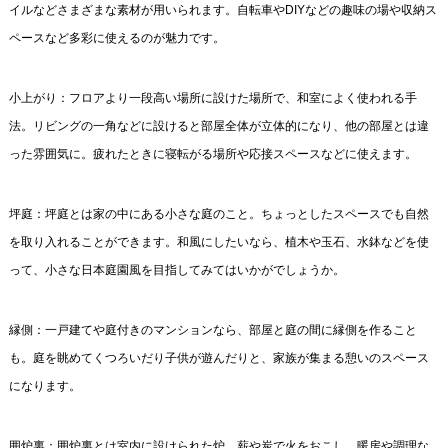
イルなどさまざまな素材が用いられます。自転車やDIYなどの趣味の場や収納ス
ペースなど多彩に使えるのが魅力です。
小上がり：フロアより一段高い場所に設けた場所で、和室によく使われる手
法。リビングの一角などに設けると部屋全体が立体的になり、他の部屋とは違
った雰囲気に。疲れたときに寝転がる場所や応接スペースなどに使えます。
坪庭：坪庭とは家の中にある小さな庭のこと。ちょっとしたスペースでも自然
を取り入れることができます。和風にしたいなら、植木や玉石、水鉢などを使
って、小さな日本庭園風を目指してみてはいかがでしょうか。
縁側：一戸建てや庭付きのマンションなら、部屋と庭の間に縁側を作ること
も。庭を眺めてくつろいだり子供が遊んだりと、家族が集まる憩いのスペース
になります。
囲炉裏：囲炉裏とは室内に設けられた炉。薪や炭で火をおこし、暖房や調理な