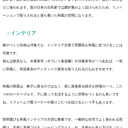
どに使われます。昔の日本の古民家では囲炉裏がよく設けられたため、リノベ
ーションで取り入れると落ち着いた和風の空間になります。
・インテリア
家のつくり自体は洋風でも、インテリア次第で雰囲気を和風に近づけることは
可能です。
例えば家具なら、水屋箪笥（今でいう食器棚）や洋服箪笥が一つあれば、一気
に和風に。民芸家具やアンティーク家具を取り入れるのもおすすめです。
和風の部屋は、椅子に座るのではなく、床に直接座る様式も特徴の一つ。こた
つやローテーブルで、下に座って生活するように空間をつくるのも良いです
ね。リフォームで畳コーナーや掘りごたつを設けるという手もあります。
照明選びも和風インテリアの大切な要素です。一般的な住宅でよく使われる照
明は、天井に直接つける「シーリングライト」や、天井から吊り下げる「ペン