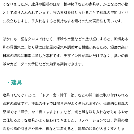
くなりましたが、建具や照明のほか、棚や椅子などの家具や、かごなどの小物
として取り入れられています。竹の素材を取り入れることで和風の空間づくり
に役立ちますし、手入れをすると長持ちする素材のため実用性も高いです。
ほかにも、壁をクロスではなく、漆喰や土壁などの塗り壁にすると、風情ある
和の雰囲気に。塗り壁には部屋の湿気を調整する機能があるため、湿度の高い
日本の環境に非常に適した素材です。デザイン性が高いだけでなく、臭いの低
減やカビ・ダニの予防などの効果も期待できます。
・建具
建具（たてぐ）とは、「ドア・窓・障子・襖」などの開口部に取り付けられる
部材の総称です。洋風の住宅では開き戸がよく使われますが、伝統的な和風の
部屋では「障子」や「襖（ふすま）」など、光と風を取り入れながらゆるやか
に仕切るような建具がよく使われてきました。リノベーションでは、洋風の建
具を和風の引き戸や障子、襖などに変えると、部屋の印象が大きく変わりま