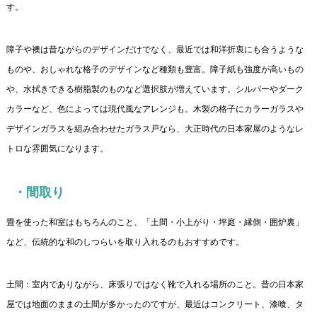
す。
障子や襖は昔ながらのデザインだけでなく、最近では和洋折衷にも合うような
ものや、おしゃれな格子のデザインなど種類も豊富。障子紙も強度が高いもの
や、水拭きできる樹脂製のものなど選択肢が増えています。シルバーやダーク
カラーなど、色によっては現代風なアレンジも。木製の格子にカラーガラスや
デザインガラスを組み合わせたガラス戸なら、大正時代の日本家屋のようなレ
トロな雰囲気になります。
・間取り
畳を使った和室はもちろんのこと、「土間・小上がり・坪庭・縁側・囲炉裏」
など、伝統的な和のしつらいを取り入れるのもおすすめです。
土間：室内でありながら、床張りではなく靴で入れる場所のこと。昔の日本家
屋では地面のままの土間が多かったのですが、最近はコンクリート、漆喰、タ