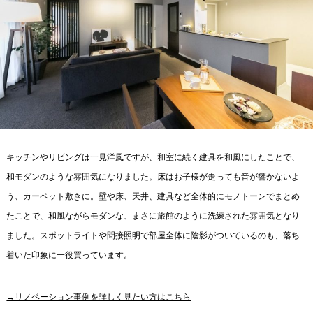
キッチンやリビングは一見洋風ですが、和室に続く建具を和風にしたことで、
和モダンのような雰囲気になりました。床はお子様が走っても音が響かないよ
う、カーペット敷きに。壁や床、天井、建具など全体的にモノトーンでまとめ
たことで、和風ながらモダンな、まさに旅館のように洗練された雰囲気となり
ました。スポットライトや間接照明で部屋全体に陰影がついているのも、落ち
着いた印象に一役買っています。
→リノベーション事例を詳しく見たい方はこちら