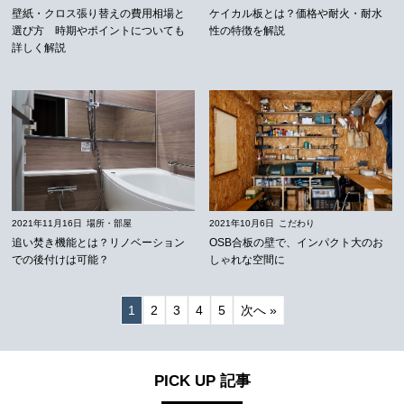
壁紙・クロス張り替えの費用相場と
ケイカル板とは？価格や耐火・耐水
選び方 時期やポイントについても
性の特徴を解説
詳しく解説
2021年11月16日
場所・部屋
2021年10月6日
こだわり
追い焚き機能とは？リノベーション
OSB合板の壁で、インパクト大のお
での後付けは可能？
しゃれな空間に
1
2
3
4
5
次へ »
PICK UP 記事