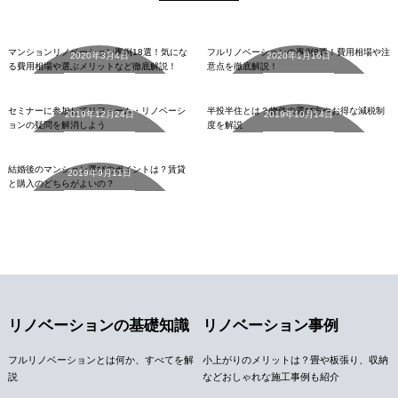
リノベーションの基礎知識
リノベーションの基礎知識
マンションリノベーション事例18選！気にな
フルリノベーションの事例8選！費用相場や注
2020年3月4日
2020年1月16日
る費用相場や選ぶメリットなど徹底解説！
意点を徹底解説！
中古マンション
中古マンション
詳細を見る
詳細を見る
セミナーに参加してリフォーム・リノベーシ
半投半住とは？物件の選び方やお得な減税制
2019年12月24日
2019年10月14日
ョンの疑問を解消しよう
度を解説
中古マンション
詳細を見る
詳細を見る
結婚後のマンション選びのポイントは？賃貸
2019年9月11日
と購入のどちらがよいの？
詳細を見る
リノベーションの基礎知識
リノベーション事例
フルリノベーションとは何か、すべてを解
小上がりのメリットは？畳や板張り、収納
説
などおしゃれな施工事例も紹介