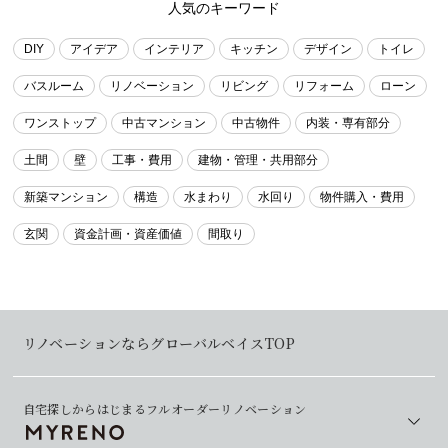
人気のキーワード
DIY
アイデア
インテリア
キッチン
デザイン
トイレ
バスルーム
リノベーション
リビング
リフォーム
ローン
ワンストップ
中古マンション
中古物件
内装・専有部分
土間
壁
工事・費用
建物・管理・共用部分
新築マンション
構造
水まわり
水回り
物件購入・費用
玄関
資金計画・資産価値
間取り
リノベーションならグローバルベイスTOP
自宅探しからはじまるフルオーダーリノベーション