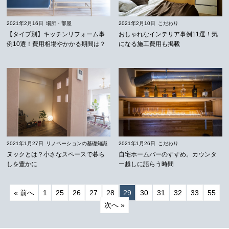
2021年2月16日
場所・部屋
2021年2月10日
こだわり
【タイプ別】キッチンリフォーム事
おしゃれなインテリア事例11選！気
例10選！費用相場やかかる期間は？
になる施工費用も掲載
2021年1月27日
リノベーションの基礎知識
2021年1月26日
こだわり
ヌックとは？小さなスペースで暮ら
自宅ホームバーのすすめ。カウンタ
しを豊かに
ー越しに語らう時間
« 前へ
1
25
26
27
28
29
30
31
32
33
55
次へ »