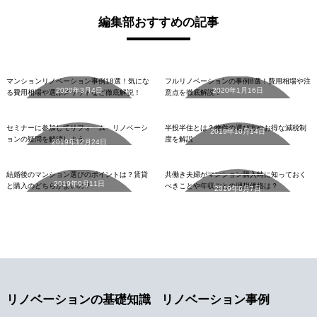
編集部おすすめの記事
マンションリノベーション
フルリノベーションの事例8
事例18選
選
マンションリノベーション事例18選！気にな
フルリノベーションの事例8選！費用相場や注
2020年3月4日
2020年1月16日
セミナーに参加してリフォ
る費用相場や選ぶメリットなど徹底解説！
意点を徹底解説！
ーム・リノベーションの疑
半投半住とは
詳細を見る
詳細を見る
問を解消しよう
セミナーに参加してリフォーム・リノベーシ
半投半住とは？物件の選び方やお得な減税制
2019年10月14日
共働き夫婦がマンション購
ョンの疑問を解消しよう
度を解説
2019年12月24日
結婚後のマンション選びの
入時に知っておくべきこと
詳細を見る
ポイントは
や年収ごとの理想価格は
詳細を見る
結婚後のマンション選びのポイントは？賃貸
共働き夫婦がマンション購入時に知っておく
2019年9月11日
と購入のどちらがよいの？
べきことや年収ごとの理想価格は？
2019年6月7日
詳細を見る
詳細を見る
リノベーションの基礎知識
リノベーション事例