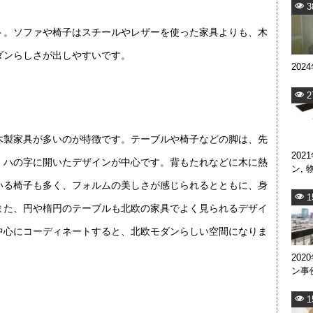
3
ト。ソファや椅子はスチールやレザーを使った家具よりも、木
ダンらしさが出しやすいです。
202
2
木製家具が多いのが特徴です。テーブルや椅子などの脚は、先
202
、ハの字に開いたデザインが中心です。背もたれなどに木に熱
ン
,
いる椅子も多く、フォルムの美しさが感じられるとともに、身
1
また、円や楕円のテーブルも北欧の家具でよく見られるデザイ
中心にコーディネートすると、北欧モダンらしい空間になりま
202
ン事
1