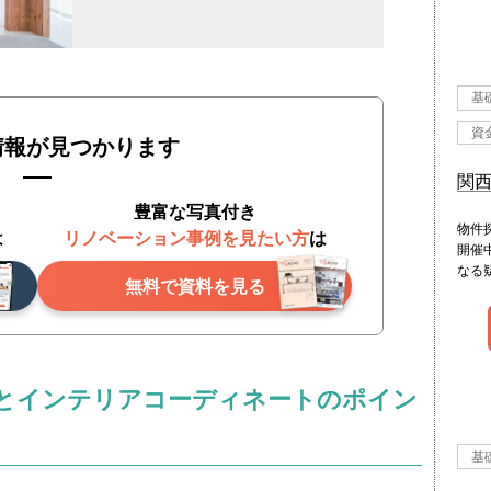
基
資
情報が見つかります
関
豊富な写真付き
物件
は
リノベーション事例を見たい方
は
開催
なる
無料で資料を見る
とインテリアコーディネートのポイン
基