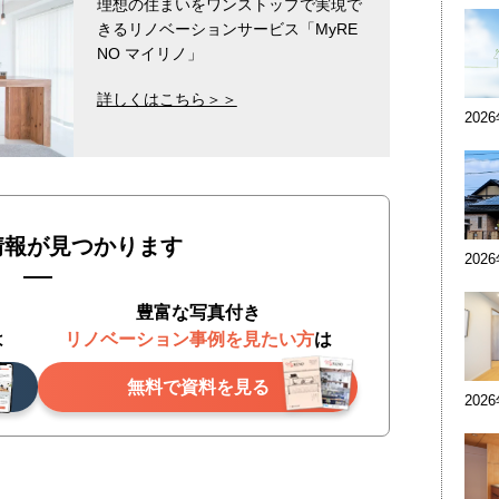
理想の住まいをワンストップで実現で
きるリノベーションサービス「MyRE
NO マイリノ」
詳しくはこちら＞＞
202
情報が見つかります
202
豊富な写真付き
は
リノベーション事例を見たい方
は
無料で資料を見る
202