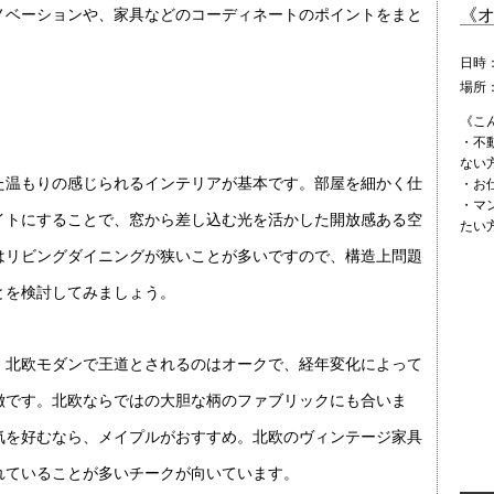
《
ノベーションや、家具などのコーディネートのポイントをまと
日時
場所
《こ
・不
ない
た温もりの感じられるインテリアが基本です。部屋を細かく仕
・お
・マ
イトにすることで、窓から差し込む光を活かした開放感ある空
たい
はリビングダイニングが狭いことが多いですので、構造上問題
とを検討してみましょう。
。北欧モダンで王道とされるのはオークで、経年変化によって
徴です。北欧ならではの大胆な柄のファブリックにも合いま
気を好むなら、メイプルがおすすめ。北欧のヴィンテージ家具
れていることが多いチークが向いています。