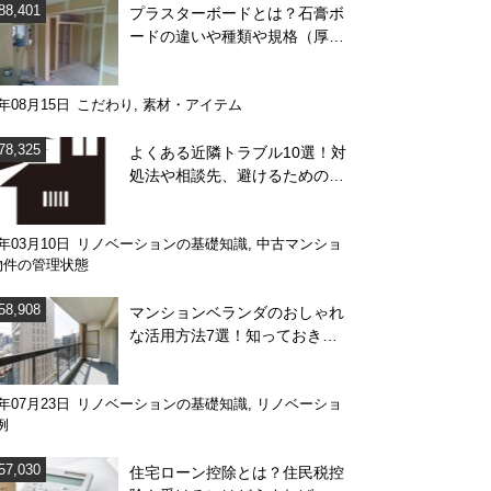
88,401
プラスターボードとは？石膏ボ
ードの違いや種類や規格（厚
み）を解説
4年08月15日
こだわり
,
素材・アイテム
78,325
よくある近隣トラブル10選！対
処法や相談先、避けるためのポ
イント
1年03月10日
リノベーションの基礎知識
,
中古マンショ
物件の管理状態
58,908
マンションベランダのおしゃれ
な活用方法7選！知っておきた
い注意点も解説
0年07月23日
リノベーションの基礎知識
,
リノベーショ
例
57,030
住宅ローン控除とは？住民税控