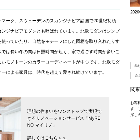
202
マーク、スウェーデンのスカンジナビア諸国で20世紀初頭
カンジナビアモダンとも呼ばれています。北欧モダンはシンプ
を使っていたり、自然をモチーフにした図柄を取り入れたりす
欧では長い冬の間は日照時間が短く、家で過ごす時間が多いこ
ないモノトーンのカラーコーディネートが中心です。北欧モダ
基
ナーによる家具は、時代を超えて愛され続けています。
資
関
お客
す。
理想の住まいをワンストップで実現で
探し
きるリノベーションサービス「MyRE
NO マイリノ」
詳しくはこちら＞＞